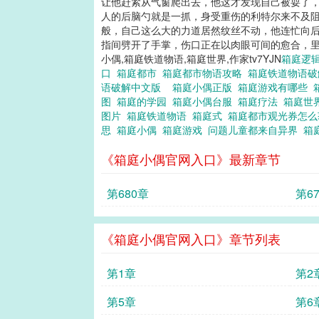
让他赶紧从气窗爬出去，他这才发现自己被耍了，
人的后脑勺就是一抓，身受重伤的利特尔来不及阻
般，自己这么大的力道居然纹丝不动，他连忙向后
指间劈开了手掌，伤口正在以肉眼可间的愈合，里面
小偶,箱庭铁道物语,箱庭世界,作家tv7YJN
箱庭逻
口
箱庭都市
箱庭都市物语攻略
箱庭铁道物语
语破解中文版
箱庭小偶正版
箱庭游戏有哪些
图
箱庭的学园
箱庭小偶台服
箱庭疗法
箱庭世
图片
箱庭铁道物语
箱庭式
箱庭都市观光券怎
思
箱庭小偶
箱庭游戏
问题儿童都来自异界
箱
《箱庭小偶官网入口》最新章节
第680章
第6
《箱庭小偶官网入口》章节列表
第1章
第2
第5章
第6