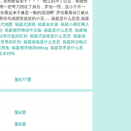
，居然敢耍老子！！！” 他立刻冲了过去，朝着怪
特用一把弯刀挡在了身后，罗伯一愣，这小子不一
伙看起来不像是一般的混混啊” 罗伯看着自己被从
戏团里搞笑的小丑......箱庭是什么意思,箱庭
庭式地图
箱庭式游戏
箱庭金丝雀
箱庭小偶官网入
区别
箱庭都市物语中文版
箱庭是什么意思
箱庭物
法和沙盘的区别
箱庭式游戏是什么意思
箱庭地
放世界的区别
箱庭游戏是什么意思
箱庭阿尔格尔
庭黑兔
箱庭都市物语debug
箱庭世界是什么意
疗技术对吗
第677章
第4章
第8章