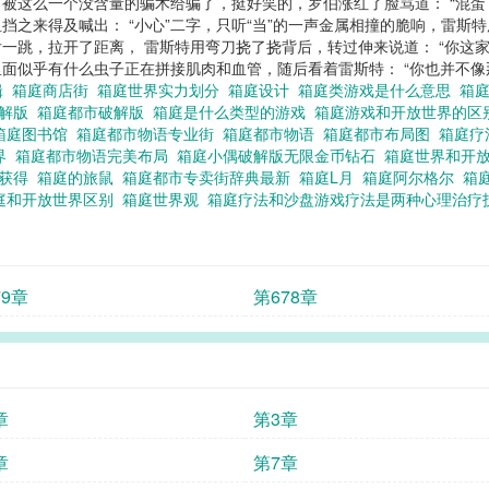
被这么一个没含量的骗术给骗了，挺好笑的，罗伯涨红了脸骂道： “混蛋
挡之来得及喊出： “小心”二字，只听“当”的一声金属相撞的脆响，雷斯
一跳，拉开了距离， 雷斯特用弯刀挠了挠背后，转过伸来说道： “你这家
似乎有什么虫子正在拼接肌肉和血管，随后看着雷斯特： “你也并不像那些马
辑
箱庭商店街
箱庭世界实力划分
箱庭设计
箱庭类游戏是什么意思
箱
破解版
箱庭都市破解版
箱庭是什么类型的游戏
箱庭游戏和开放世界的
箱庭图书馆
箱庭都市物语专业街
箱庭都市物语
箱庭都市布局图
箱庭疗
界
箱庭都市物语完美布局
箱庭小偶破解版无限金币钻石
箱庭世界和开
么获得
箱庭的旅鼠
箱庭都市专卖街辞典最新
箱庭L月
箱庭阿尔格尔
箱
庭和开放世界区别
箱庭世界观
箱庭疗法和沙盘游戏疗法是两种心理治
79章
第678章
章
第3章
章
第7章