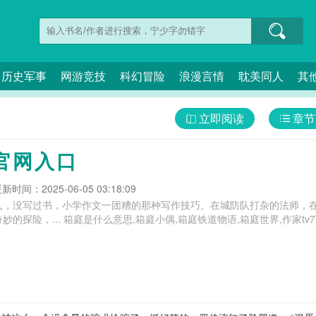
历史军事
网游竞技
科幻冒险
浪漫言情
耽美同人
其
立即阅读
章节
官网入口
新时间：2025-06-05 03:18:09
人，没写过书，小学作文一团糟的那种写作技巧。在城防队打杂的法师，
北平静的小镇里各种奇妙的探险，... 箱庭是什么意思,箱庭小偶,箱庭铁道物语,箱庭世界,作家tv