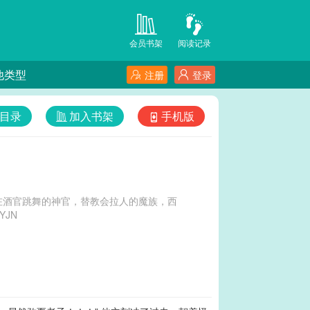
会员书架
阅读记录
他类型
注册
登录
目录
加入书架
手机版
在酒官跳舞的神官，替教会拉人的魔族，西
7YJN