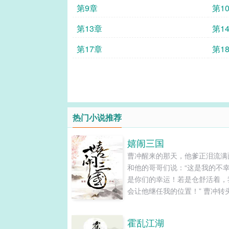
第9章
第1
第13章
第1
第17章
第1
热门小说推荐
嬉闹三国
曹冲醒来的那天，他爹正泪流满
和他的哥哥们说：“这是我的不
是你们的幸运！若是仓舒活着，
会让他继任我的位置！” 曹冲转
看，床前站着一排哥哥。 一个
光。 一个虎背熊腰。 一个神色
霍乱江湖
曹冲一动，所有人齐刷刷地看向