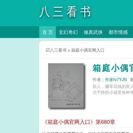
八三看书
首 页
玄幻奇幻
修真武侠
都市情感
八三看书
>
箱庭小偶官网入口
箱庭小偶
作者：
作家tv7YJN
更
新人，赚零花钱的新
《箱庭小偶官网入口》第680章