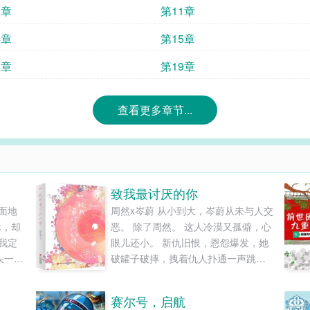
0章
第11章
4章
第15章
8章
第19章
查看更多章节...
致我最讨厌的你
面地
周然x岑蔚 从小到大，岑蔚从未与人交
幸，却
恶。 除了周然。 这人冷漠又孤僻，心
我定
眼儿还小。 新仇旧恨，恩怨爆发，她
头一
破罐子破摔，拽着仇人扑通一声跳进
目露凶
河中，原本打算来个同归于尽。 抬起
悲戚。
头却发现，完蛋了，坠入的是条爱
赛尔号，启航
他。
河。 简单的说，就是老同学意外同居