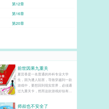
第12章
第16章
第20章
前世因果九重关
夏芸香是一名普通的外科专业大学
生，因为遭人陷害，导致穿越到一款
游戏中，要想回到现实世界，必须通
过九重关卡，然而这款游戏好似有点
拉胯，开局什么都没有，一切都要靠
自己，不过系统给她配了一个神级队
师叔也不安全了
友，他们一起在游戏世界里完成各种