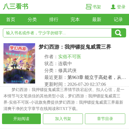
八三看书
书架
登录
首页
分类
排行
完本
最新
记录
梦幻西游：我押镖捉鬼威震三界
作者：
实俗不可医
状态：连载中
分类：修真武侠
最近更新：
第963章 能立于高处者，从无寻常庸人
更新时间：2026-07-20 02:37:06
梦幻西游：我押镖捉鬼威震三界情节跌宕起伏、扣人心弦，是一
本情节与文笔俱佳的其他类型小说，梦幻西游：我押镖捉鬼威震三
界-实俗不可医-小说旗免费提供梦幻西游：我押镖捉鬼威震三界最新
清爽干净的文字章节在线阅读和TXT下载。
开始阅读
加入书架
章节目录