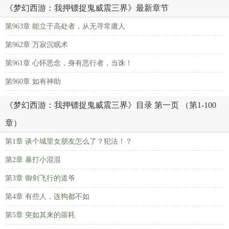
《梦幻西游：我押镖捉鬼威震三界》最新章节
第963章 能立于高处者，从无寻常庸人
第962章 万寂沉眠术
第961章 心怀恶念，身有恶行者，当诛！
第960章 如有神助
《梦幻西游：我押镖捉鬼威震三界》目录 第一页 （第1-100
章）
第1章 谈个城里女朋友怎么了？犯法！？
第2章 暴打小混混
第3章 御剑飞行的道爷
第4章 有些人，连狗都不如
第5章 突如其来的噩耗