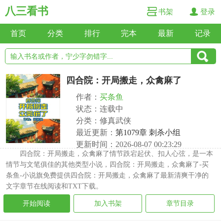
八三看书
书架
登录
首页
分类
排行
完本
最新
记录
四合院：开局搬走，众禽麻了
作者：
买条鱼
状态：连载中
分类：修真武侠
最近更新：
第1079章 刺杀小组
更新时间：2026-08-07 00:23:29
四合院：开局搬走，众禽麻了情节跌宕起伏、扣人心弦，是一本
情节与文笔俱佳的其他类型小说，四合院：开局搬走，众禽麻了-买
条鱼-小说旗免费提供四合院：开局搬走，众禽麻了最新清爽干净的
文字章节在线阅读和TXT下载。
开始阅读
加入书架
章节目录