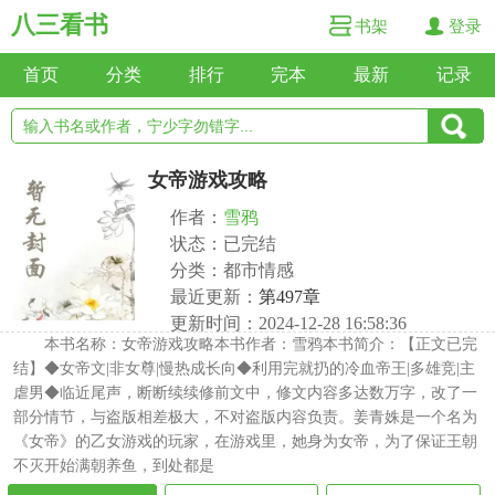
八三看书
书架
登录
首页
分类
排行
完本
最新
记录
女帝游戏攻略
作者：
雪鸦
状态：已完结
分类：都市情感
最近更新：
第497章
更新时间：2024-12-28 16:58:36
本书名称：女帝游戏攻略本书作者：雪鸦本书简介：【正文已完
结】◆女帝文|非女尊|慢热成长向◆利用完就扔的冷血帝王|多雄竞|主
虐男◆临近尾声，断断续续修前文中，修文内容多达数万字，改了一
部分情节，与盗版相差极大，不对盗版内容负责。姜青姝是一个名为
《女帝》的乙女游戏的玩家，在游戏里，她身为女帝，为了保证王朝
不灭开始满朝养鱼，到处都是