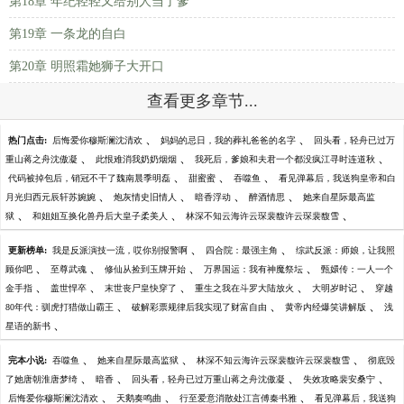
第18章 年纪轻轻又给别人当了爹
第19章 一条龙的自白
第20章 明照霜她狮子大开口
查看更多章节...
、
、
热门点击:
后悔爱你穆斯澜沈清欢
妈妈的忌日，我的葬礼爸爸的名字
回头看，轻舟已过万
、
、
、
重山蒋之舟沈傲凝
此恨难消我奶奶烟烟
我死后，爹娘和夫君一个都没疯江寻时连道秋
、
、
、
代码被掉包后，销冠不干了魏南晨季明磊
甜蜜蜜
吞噬鱼
看见弹幕后，我送狗皇帝和白
、
、
、
、
月光归西元辰轩苏婉婉
炮灰情史旧情人
暗香浮动
醉酒情思
她来自星际最高监
、
、
、
狱
和姐姐互换化兽丹后大皇子柔美人
林深不知云海许云琛裴馥许云琛裴馥雪
、
、
更新榜单:
我是反派演技一流，哎你别报警啊
四合院：最强主角
综武反派：师娘，让我照
、
、
、
、
顾你吧
至尊武魂
修仙从捡到玉牌开始
万界国运：我有神魔祭坛
甄嬛传：一人一个
、
、
、
、
、
金手指
盖世悍卒
末世丧尸皇快穿了
重生之我在斗罗大陆放火
大明岁时记
穿越
、
、
、
80年代：驯虎打猎做山霸王
破解彩票规律后我实现了财富自由
黄帝内经爆笑讲解版
浅
、
星语的新书
、
、
、
完本小说:
吞噬鱼
她来自星际最高监狱
林深不知云海许云琛裴馥许云琛裴馥雪
彻底毁
、
、
、
、
了她唐朝淮唐梦绮
暗香
回头看，轻舟已过万重山蒋之舟沈傲凝
失效攻略裴安桑宁
、
、
、
后悔爱你穆斯澜沈清欢
天鹅奏鸣曲
行至爱意消散处江言傅秦书雅
看见弹幕后，我送狗