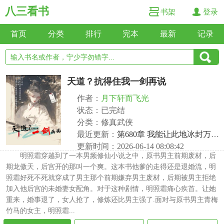
八三看书
书架
登录
首页
分类
排行
完本
最新
记录
天道？抗得住我一剑再说
作者：
月下轩而飞光
状态：已完结
分类：修真武侠
最近更新：
第680章 我能让此地冰封万里，也能让此地五雷轰顶【微调】
更新时间：2026-06-14 08:08:42
明照霜穿越到了一本男频修仙小说之中，原书男主前期废材，后
期龙傲天，后宫开的那叫一个爽。这本书他爹的走得还是退婚流，明
照霜好死不死就穿成了男主那个前期嫌弃男主废材，后期被男主拒绝
加入他后宫的未婚妻女配角。对于这种剧情，明照霜痛心疾首。让她
重来，婚事退了，女人抢了，修炼还比男主强了.面对与原书男主青梅
竹马的女主，明照霜...