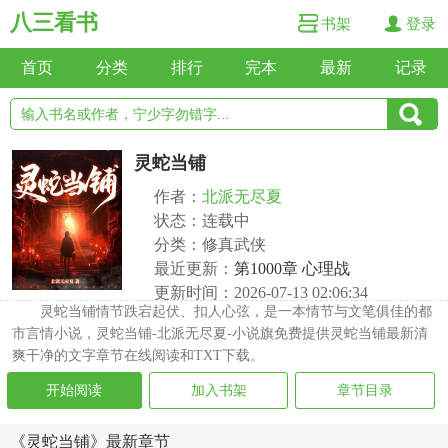
八三看书
书架
登录
首页
分类
排行
完本
最新
记录
灵蛇当铺
作者：
北派无尽夏
状态：连载中
分类：修真武侠
最近更新：
第1000章 心理战
更新时间：2026-07-13 02:06:34
灵蛇当铺情节跌宕起伏、扣人心弦，是一本情节与文笔俱佳的都
市言情小说，灵蛇当铺-北派无尽夏-小说旗免费提供灵蛇当铺最新清
爽干净的文字章节在线阅读和TXT下载。
开始阅读
加入书架
章节目录
《灵蛇当铺》最新章节