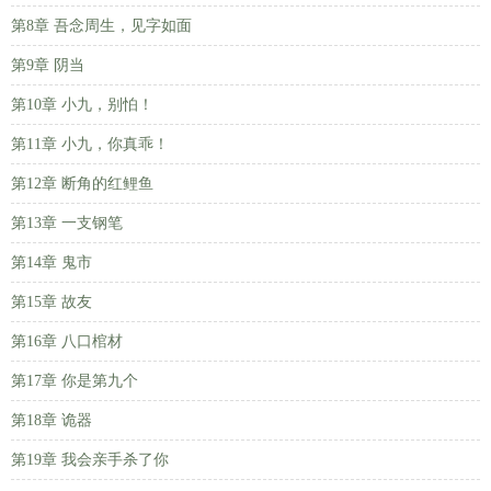
第8章 吾念周生，见字如面
第9章 阴当
第10章 小九，别怕！
第11章 小九，你真乖！
第12章 断角的红鲤鱼
第13章 一支钢笔
第14章 鬼市
第15章 故友
第16章 八口棺材
第17章 你是第九个
第18章 诡器
第19章 我会亲手杀了你