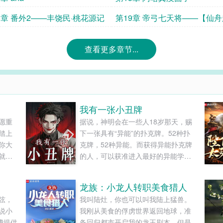
8章 番外2——丰饶民·桃花源记
第19章 帝弓七天将——【仙
的猜测】
查看更多章节...
我有一张小丑牌
愿重
据说，神明会在一些人18岁那天，赐
踏上
下一张具有“异能”的扑克牌。52种扑
你大
克牌，52种异能。而获得异能扑克牌
就在
的人，可以获准进入最好的异能学
郡
校。校花：我有黑桃Q，可以变出各种
见人
武器！富二代：我爹有方块J，能无限
龙族：小龙人转职美食猎人
注定
获得金钱！而某处，一个少年拿着自
弦，
我叫陆灶，你也可以叫我陆上猛兽。
这复
己的扑克牌，将所有52种异能用了个
说小
我刚从美食的俘虏世界返回地球，准
下第
遍。所有人震惊失色。“你是啥牌啊？”
费提供
备回归都市开启我的龙王剧本。但是