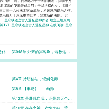
乐园的神主啊，吮吸此万千子民的祈愿，拨动千万
，那浑噩的便凝聚成星河；于是法指向左，那阻拦
千三百三十六位橡木家系成员，所铸就的谐乐之弦。
谐乐按万千意愿重塑世界，建立新的法则。 此
..
星穹铁道当古人遇见星神作者 煌立三垣原网
神TxT
星穹铁道当古人遇见星神 在线阅读
星穹
愚仆
第948章 外来的宾客啊，请教这些
仆从，迎接新主
第4章 持明秘法，蜕鳞化卵
第8章 【丰饶】——药师
第12章 是展现自我，还是磨灭个
性？
第16章 存在之神，欢愉之神，荒诞