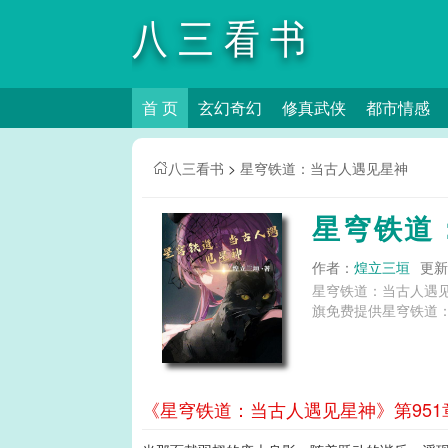
八三看书
首 页
玄幻奇幻
修真武侠
都市情感
八三看书
>
星穹铁道：当古人遇见星神
星穹铁道
作者：
煌立三垣
更新时
星穹铁道：当古人遇
旗免费提供星穹铁道
《星穹铁道：当古人遇见星神》第951