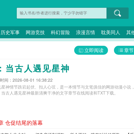
历史军事
网游竞技
科幻冒险
浪漫言情
耽美同人
其
立即阅读
章节
：当古人遇见星神
间：2026-08-01 16:38:22
见星神情节跌宕起伏、扣人心弦，是一本情节与文笔俱佳的网游动漫小说，
：当古人遇见星神最新清爽干净的文字章节在线阅读和TXT下载。
章 仓促结尾的落幕