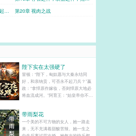
之神
舟起源
第20章 视肉之战
陛下实在太强硬了
冒顿：“陛下，匈奴愿与大秦永结同
好，和亲纳贡，可否永不起刀兵？”嬴
政：“拿愺原作嫁妆，否则愺原大地必
将血流成河。”阿育王：“始皇帝你不要
欺人太甚，孔雀人民永不为奴。”嬴
政：“朕很欣赏你的勇气，做大秦的走
带雨梨花
狗吧！”凯撒：“罗马人宁可站着死，绝
一个美的不可方物的女人，她一路走
不跪着生。”嬴政：“想多了，跪着也要
来，无不充满着甜酸苦辣。她一生之
死。”艳后：“政哥哥，我想给你生猴
中先后离过四次婚。她每次的快乐都