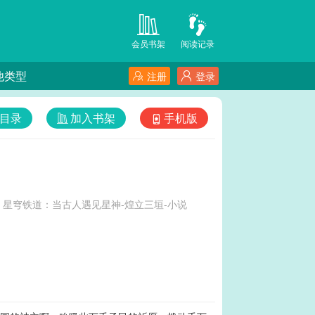
会员书架
阅读记录
他类型
注册
登录
目录
加入书架
手机版
星穹铁道：当古人遇见星神-煌立三垣-小说