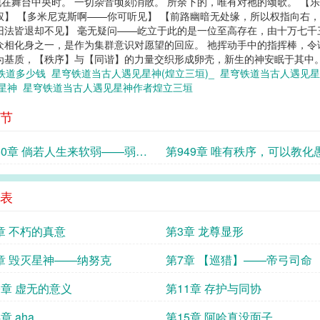
在舞台中央时。 一切杂音顷刻消散。 所余下的，唯有对祂的颂歌。 【
权】 【多米尼克斯啊——你可听见】 【前路幽暗无处缘，所以权指向右
旧法皆退却不见】 毫无疑问——屹立于此的是一位至高存在，由十万七
众相化身之一，是作为集群意识对愿望的回应。 祂挥动手中的指挥棒，令
为基质，【秩序】与【同谐】的力量交织形成卵壳，新生的神安眠于其中。.
铁道多少钱
星穹铁道当古人遇见星神(煌立三垣)_
星穹铁道当古人遇见星
见星神
星穹铁道当古人遇见星神作者煌立三垣
节
50章 倘若人生来软弱——弱者
第949章 唯有秩序，可以教化
该从哪位神明处寻得安宁
表
章 不朽的真意
第3章 龙尊显形
章 毁灭星神——纳努克
第7章 【巡猎】——帝弓司命
0章 虚无的意义
第11章 存护与同协
章 aha
第15章 阿哈真没面子