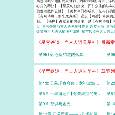
当那面戴羽翅的庞大身影，随着跃动的谐乐，浮现
心房的琴弦】 【星辰勾勒指尖，挥引众生的法与
的便消散作云烟】 【美梦今日都成真，亿与兆的
【齐响诗班，多米尼克斯】 这是【同谐】希佩的
刻。 【秩序】占据着祂的身躯，以【齐响诗班】
页
星穹铁道当古人遇见星神作者 煌立三垣
星穹
铁道当古人遇见星神无弹窗
星穹铁道当古人遇
《星穹铁道：当古人遇见星神》最新章
第951章 仓促结尾的落幕
第9
们又
《星穹铁道：当古人遇见星神》章节列
第1章 天幕现身穹顶，龙祖遨游太
第2
虚
第5章 千星游记?【有关星空的寓言
第6
集?其一】
第9章 智识与虚无
第1
第13章 匹诺康尼——小剧场扩展
第14