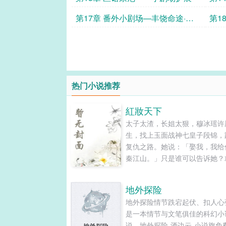
第17章 番外小剧场—丰饶命途·净
第1
眼使者
热门小说推荐
紅妝天下
太子太渣，长姐太狠，穆冰瑶许
生，找上玉面战神七皇子段锦，
复仇之路。她说：「娶我，我给
秦江山。」只是谁可以告诉她？
自己也渐渐沉沦，为什么有一堆
主、公主、山寨女要和她抢这人
地外探险
爱、花见花开的大妖孽？是前世
地外探险情节跌宕起伏、扣人心
如此，还是老天补偿她的幸福？
是一本情节与文笔俱佳的科幻小
仇兼追求幸福之路，从拿下「天
说，地外探险-酒边云-小说旗免