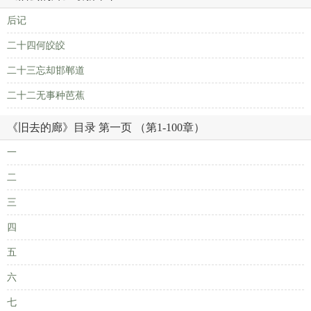
后记
二十四何皎皎
二十三忘却邯郸道
二十二无事种芭蕉
《旧去的廊》目录 第一页 （第1-100章）
一
二
三
四
五
六
七