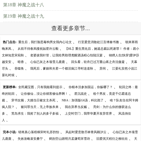
第18章 神魔之战十八
第19章 神魔之战十九
查看更多章节...
、
、
热门点击:
重生后，我打脸恶毒狗男女我内心论文
行至爱意消散处江言傅秦书雅
朝来寒雨
、
、
晚来风
从前不待春风慢祝如星许云毅
【HL】重生黑化后，她逼总裁以死谢罪！ 作者：易小
、
、
文林知意宋宛秋
老婆拔我针管，让我给男助理煮醒酒汤程心怡陆沉宴
锦绣人生[快穿]爱伊莎
、
、
、
、
越安安
暗香
心似已灰之木项雪儿鹿鹿
回头看，轻舟已过万重山蒋之舟沈傲凝
天幕
、
、
、
、
尽头
吞噬鱼
我死后，爹娘和夫君一个都没疯江寻时连道秋
异间
江晏礼安然小说江
、
晏礼时候
、
、
更新榜单:
全民藏宝图，只有我能看到提示
你根本没参加国运，你躲哪了？
轮回之终：最
、
、
、
终的轮回
让你修仙，没让你祸害修仙界啊！
星沉战史
租个男友，竟是千亿霸道总
、
、
、
裁
穿书女频，大婚当日被女主杀死
NBA：加强版G6汤，科比跪了
啥？队友住在阿卡姆
、
、
、
疯人院？
被问罪当天，无上帝族杀来
我在异界当反贼
亮剑：为什么你的缴获这么
、
、
、
多
荒岛求生：我抢了别人的多子多福
上交时空门，我带华夏开发异世界
风流俏佳
、
人
、
、
完本小说:
错将真心落梧桐宋时礼苏韵怡
风起时爱意散尽林青风顾汐云
心似已灰之木项雪
、
、
、
、
儿鹿鹿
失效攻略裴安桑宁
鹤别空山踏明月孟谦荀宋雪诗
旧爱泯灭程衍之柳欣欣
天