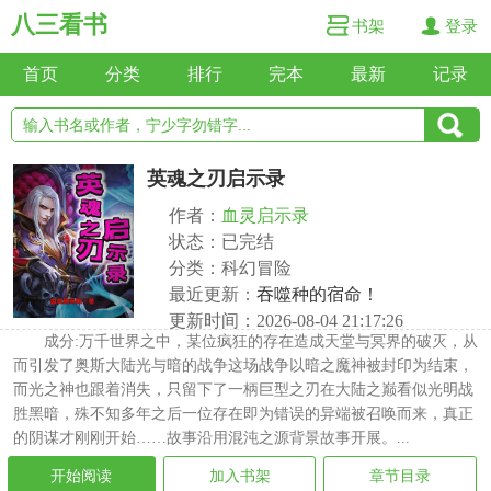
八三看书
书架
登录
首页
分类
排行
完本
最新
记录
英魂之刃启示录
作者：
血灵启示录
状态：已完结
分类：科幻冒险
最近更新：
吞噬种的宿命！
更新时间：2026-08-04 21:17:26
成分:万千世界之中，某位疯狂的存在造成天堂与冥界的破灭，从
而引发了奥斯大陆光与暗的战争这场战争以暗之魔神被封印为结束，
而光之神也跟着消失，只留下了一柄巨型之刃在大陆之巅看似光明战
胜黑暗，殊不知多年之后一位存在即为错误的异端被召唤而来，真正
的阴谋才刚刚开始……故事沿用混沌之源背景故事开展。...
开始阅读
加入书架
章节目录