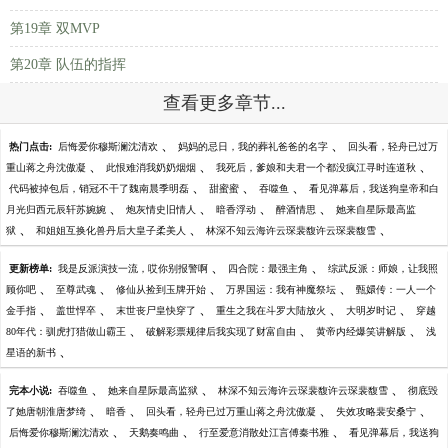
第19章 双MVP
第20章 队伍的指挥
查看更多章节...
、
、
热门点击:
后悔爱你穆斯澜沈清欢
妈妈的忌日，我的葬礼爸爸的名字
回头看，轻舟已过万
、
、
、
重山蒋之舟沈傲凝
此恨难消我奶奶烟烟
我死后，爹娘和夫君一个都没疯江寻时连道秋
、
、
、
代码被掉包后，销冠不干了魏南晨季明磊
甜蜜蜜
吞噬鱼
看见弹幕后，我送狗皇帝和白
、
、
、
、
月光归西元辰轩苏婉婉
炮灰情史旧情人
暗香浮动
醉酒情思
她来自星际最高监
、
、
、
狱
和姐姐互换化兽丹后大皇子柔美人
林深不知云海许云琛裴馥许云琛裴馥雪
、
、
更新榜单:
我是反派演技一流，哎你别报警啊
四合院：最强主角
综武反派：师娘，让我照
、
、
、
、
顾你吧
至尊武魂
修仙从捡到玉牌开始
万界国运：我有神魔祭坛
甄嬛传：一人一个
、
、
、
、
、
金手指
盖世悍卒
末世丧尸皇快穿了
重生之我在斗罗大陆放火
大明岁时记
穿越
、
、
、
80年代：驯虎打猎做山霸王
破解彩票规律后我实现了财富自由
黄帝内经爆笑讲解版
浅
、
星语的新书
、
、
、
完本小说:
吞噬鱼
她来自星际最高监狱
林深不知云海许云琛裴馥许云琛裴馥雪
彻底毁
、
、
、
、
了她唐朝淮唐梦绮
暗香
回头看，轻舟已过万重山蒋之舟沈傲凝
失效攻略裴安桑宁
、
、
、
后悔爱你穆斯澜沈清欢
天鹅奏鸣曲
行至爱意消散处江言傅秦书雅
看见弹幕后，我送狗