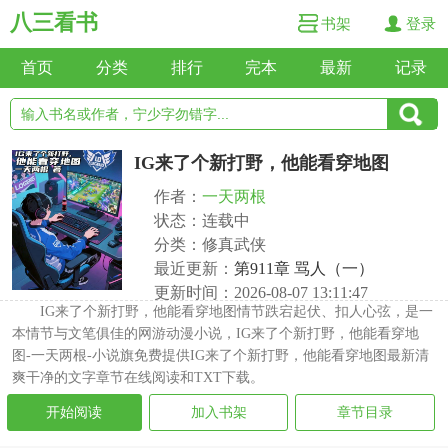
八三看书
书架
登录
首页
分类
排行
完本
最新
记录
IG来了个新打野，他能看穿地图
作者：
一天两根
状态：连载中
分类：修真武侠
最近更新：
第911章 骂人（一）
更新时间：2026-08-07 13:11:47
IG来了个新打野，他能看穿地图情节跌宕起伏、扣人心弦，是一
本情节与文笔俱佳的网游动漫小说，IG来了个新打野，他能看穿地
图-一天两根-小说旗免费提供IG来了个新打野，他能看穿地图最新清
爽干净的文字章节在线阅读和TXT下载。
开始阅读
加入书架
章节目录