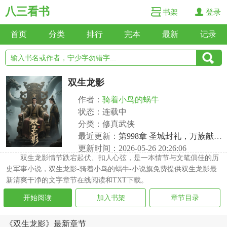
八三看书
书架
登录
首页
分类
排行
完本
最新
记录
双生龙影
作者：
骑着小鸟的蜗牛
状态：连载中
分类：修真武侠
最近更新：
第998章 圣城封礼，万族献礼成
更新时间：2026-05-26 20:26:06
双生龙影情节跌宕起伏、扣人心弦，是一本情节与文笔俱佳的历
史军事小说，双生龙影-骑着小鸟的蜗牛-小说旗免费提供双生龙影最
新清爽干净的文字章节在线阅读和TXT下载。
开始阅读
加入书架
章节目录
《双生龙影》最新章节