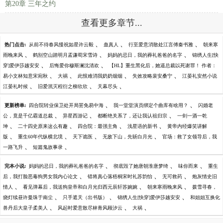
第20章 三年之约
查看更多章节...
、
、
、
热门点击:
从前不待春风慢祝如星许云毅
蛊真人
行至爱意消散处江言傅秦书雅
朝来寒
、
、
、
雨晚来风
鹤别空山踏明月孟谦荀宋雪诗
妈妈的忌日，我的葬礼爸爸的名字
锦绣人生[快
、
、
穿]爱伊莎越安安
后悔爱你穆斯澜沈清欢
【HL】重生黑化后，她逼总裁以死谢罪！ 作者：
、
、
、
、
易小文林知意宋宛秋
大祸
此恨难消我奶奶烟烟
失效攻略裴安桑宁
江晏礼安然小说
、
、
、
江晏礼时候
旧爱泯灭程衍之柳欣欣
天幕尽头
、
、
更新榜单:
四合院转业保卫处开局罢免易中海
我一堂堂演员绑定个曲库有啥用？
闪婚老
、
、
、
公，竟是千亿霸道总裁
异星西游记
都断绝关系了，还让我认祖归宗
一剑一酒一乾
、
、
、
、
坤
二十四史原来这么有趣
四合院：最强主角
浅星语的新书
黄帝内经爆笑讲解
、
、
、
、
版
重生60年代纵横北境
天下诡医
无敌下山，先斩白月光
官场：救了女领导后，我
、
、
一路飞升
短篇鬼故事录
、
、
、
完本小说:
妈妈的忌日，我的葬礼爸爸的名字
彻底毁了她唐朝淮唐梦绮
味你而来
重生
、
、
、
后，我打脸恶毒狗男女我内心论文
错将真心落梧桐宋时礼苏韵怡
无可救药
炮灰情史旧
、
、
、
情人
看见弹幕后，我送狗皇帝和白月光归西元辰轩苏婉婉
朝来寒雨晚来风
拨雪寻春，
、
、
、
烧灯续昼许曼珠于南尘
只手遮天（出书版）
锦绣人生[快穿]爱伊莎越安安
和姐姐互换化
、
、
、
兽丹后大皇子柔美人
风起时爱意散尽林青风顾汐云
大祸