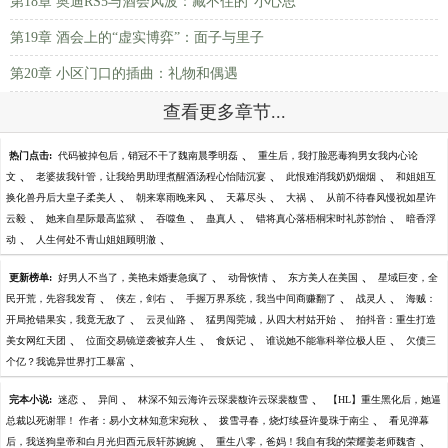
第18章 奥迪RS5与酒会风波：藏不住的“小心思”
第19章 酒会上的“虚实博弈”：面子与里子
第20章 小区门口的插曲：礼物和偶遇
查看更多章节...
、
热门点击:
代码被掉包后，销冠不干了魏南晨季明磊
重生后，我打脸恶毒狗男女我内心论
、
、
、
文
老婆拔我针管，让我给男助理煮醒酒汤程心怡陆沉宴
此恨难消我奶奶烟烟
和姐姐互
、
、
、
、
换化兽丹后大皇子柔美人
朝来寒雨晚来风
天幕尽头
大祸
从前不待春风慢祝如星许
、
、
、
、
、
云毅
她来自星际最高监狱
吞噬鱼
蛊真人
错将真心落梧桐宋时礼苏韵怡
暗香浮
、
、
动
人生何处不青山姐姐顾明澈
、
、
、
更新榜单:
好男人不当了，美艳未婚妻急疯了
动骨恢情
东方美人在美国
星域巨变，全
、
、
、
、
民开荒，先容我发育
侠左，剑右
手握万界系统，我当中间商赚翻了
战灵人
海贼：
、
、
、
开局抢错果实，我竟无敌了
云灵仙路
猛男闯莞城，从四大村姑开始
拍抖音：重生打造
、
、
、
、
美女网红天团
位面交易镜逆袭被弃人生
食妖记
谁说她不能靠科举位极人臣
欠债三
、
个亿？我诡异世界打工暴富
、
、
、
完本小说:
迷恋
异间
林深不知云海许云琛裴馥许云琛裴馥雪
【HL】重生黑化后，她逼
、
、
总裁以死谢罪！ 作者：易小文林知意宋宛秋
拨雪寻春，烧灯续昼许曼珠于南尘
看见弹幕
、
、
后，我送狗皇帝和白月光归西元辰轩苏婉婉
重生八零，爸妈！我自有我的荣耀姜老师魏杳