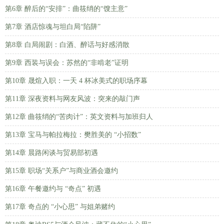
第6章 醉后的“安排”：曲筱绡的“馊主意”
第7章 酒店惊魂与坦白局“陷阱”
第8章 白局闹剧：白酒、醉话与好感消散
第9章 西装与误会：苏然的“非啃老”证明
第10章 晟煊入职：一天 4 杯冰美式的职场序幕
第11章 深夜资料与网友风波：突来的敲门声
第12章 曲筱绡的“苦肉计”：英文资料与加班归人
第13章 宝马与帕拉梅拉：樊胜美的 “小招数”
第14章 晨路闲谈与贸易部初遇
第15章 职场“关系户”与商业酒会邀约
第16章 午餐邀约与 “奇点” 初遇
第17章 奇点的 “小心思” 与姐弟赌约