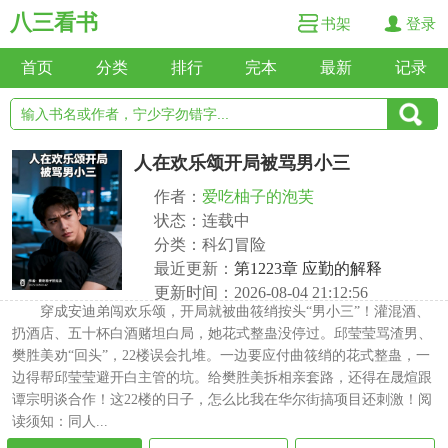
八三看书
书架
登录
首页
分类
排行
完本
最新
记录
人在欢乐颂开局被骂男小三
作者：
爱吃柚子的泡芙
状态：连载中
分类：科幻冒险
最近更新：
第1223章 应勤的解释
更新时间：2026-08-04 21:12:56
穿成安迪弟闯欢乐颂，开局就被曲筱绡按头“男小三”！灌混酒、
扔酒店、五十杯白酒赌坦白局，她花式整蛊没停过。邱莹莹骂渣男、
樊胜美劝“回头”，22楼误会扎堆。一边要应付曲筱绡的花式整蛊，一
边得帮邱莹莹避开白主管的坑。给樊胜美拆相亲套路，还得在晟煊跟
谭宗明谈合作！这22楼的日子，怎么比我在华尔街搞项目还刺激！阅
读须知：同人...