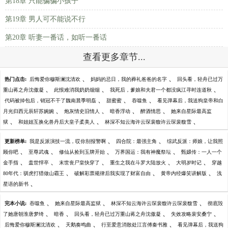
第18章 只能骗骗小孩子
第19章 男人可不能说不行
第20章 听妻一番话，如听一番话
查看更多章节...
、
、
热门点击:
后悔爱你穆斯澜沈清欢
妈妈的忌日，我的葬礼爸爸的名字
回头看，轻舟已过万
、
、
、
重山蒋之舟沈傲凝
此恨难消我奶奶烟烟
我死后，爹娘和夫君一个都没疯江寻时连道秋
、
、
、
代码被掉包后，销冠不干了魏南晨季明磊
甜蜜蜜
吞噬鱼
看见弹幕后，我送狗皇帝和白
、
、
、
、
月光归西元辰轩苏婉婉
炮灰情史旧情人
暗香浮动
醉酒情思
她来自星际最高监
、
、
、
狱
和姐姐互换化兽丹后大皇子柔美人
林深不知云海许云琛裴馥许云琛裴馥雪
、
、
更新榜单:
我是反派演技一流，哎你别报警啊
四合院：最强主角
综武反派：师娘，让我照
、
、
、
、
顾你吧
至尊武魂
修仙从捡到玉牌开始
万界国运：我有神魔祭坛
甄嬛传：一人一个
、
、
、
、
、
金手指
盖世悍卒
末世丧尸皇快穿了
重生之我在斗罗大陆放火
大明岁时记
穿越
、
、
、
80年代：驯虎打猎做山霸王
破解彩票规律后我实现了财富自由
黄帝内经爆笑讲解版
浅
、
星语的新书
、
、
、
完本小说:
吞噬鱼
她来自星际最高监狱
林深不知云海许云琛裴馥许云琛裴馥雪
彻底毁
、
、
、
、
了她唐朝淮唐梦绮
暗香
回头看，轻舟已过万重山蒋之舟沈傲凝
失效攻略裴安桑宁
、
、
、
后悔爱你穆斯澜沈清欢
天鹅奏鸣曲
行至爱意消散处江言傅秦书雅
看见弹幕后，我送狗