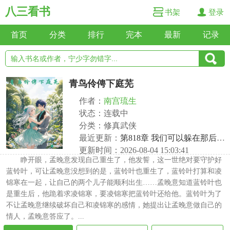
八三看书
书架
登录
首页
分类
排行
完本
最新
记录
青鸟伶俜下庭芜
作者：
南宫琉生
状态：连载中
分类：修真武侠
最近更新：
第818章 我们可以躲在那后面偷听
更新时间：2026-08-04 15:03:41
睁开眼，孟晚意发现自己重生了，他发誓，这一世绝对要守护好
蓝铃叶，可让孟晚意没想到的是，蓝铃叶也重生了，蓝铃叶打算和凌
锦寒在一起，让自己的两个儿子能顺利出生……孟晚意知道蓝铃叶也
是重生后，他跪着求凌锦寒，要凌锦寒把蓝铃叶还给他。蓝铃叶为了
不让孟晚意继续破坏自己和凌锦寒的感情，她提出让孟晚意做自己的
情人，孟晚意答应了。...