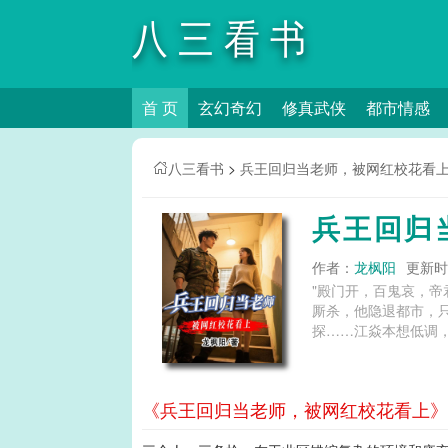
八三看书
首 页
玄幻奇幻
修真武侠
都市情感
八三看书
>
兵王回归当老师，被网红校花看
兵王回归
作者：
龙枫阳
更新时间
"殿门开，百鬼哀，帝
厮杀，他隐退都市，
探……江焱本想低调，
《兵王回归当老师，被网红校花看上》第