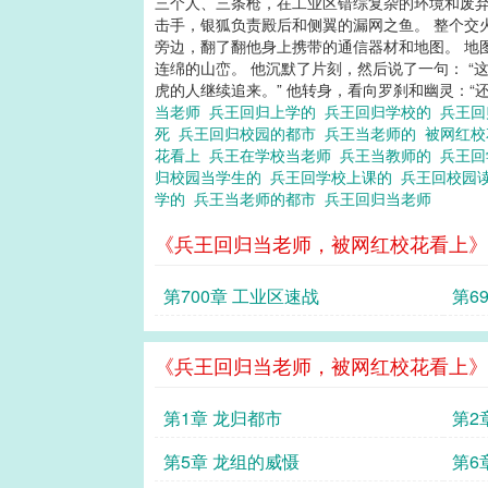
三个人、三条枪，在工业区错综复杂的环境和废弃
击手，银狐负责殿后和侧翼的漏网之鱼。 整个交
旁边，翻了翻他身上携带的通信器材和地图。 地
连绵的山峦。 他沉默了片刻，然后说了一句： 
虎的人继续追来。” 他转身，看向罗刹和幽灵：“还
当老师
兵王回归上学的
兵王回归学校的
兵王
死
兵王回归校园的都市
兵王当老师的
被网红
花看上
兵王在学校当老师
兵王当教师的
兵王
归校园当学生的
兵王回学校上课的
兵王回校园
学的
兵王当老师的都市
兵王回归当老师
《兵王回归当老师，被网红校花看上》
第700章 工业区速战
第6
《兵王回归当老师，被网红校花看上》
第1章 龙归都市
第2
第5章 龙组的威慑
第6