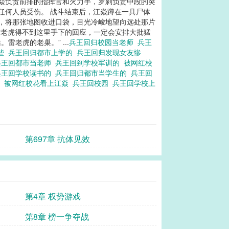
江焱负责前排的指挥官和火力手，罗刹负责中段的突
任何人员受伤。 战斗结束后，江焱蹲在一具尸体
身，将那张地图收进口袋，目光冷峻地望向远处那片
雷老虎得不到这里手下的回应，一定会安排大批猛
老虎的老巢。” ...
兵王回归校园当老师
兵王
哪些
兵王回归都市上学的
兵王回归发现女友惨
兵王回都市当老师
兵王回到学校军训的
被网红校
兵王回学校读书的
兵王回归都市当学生的
兵王回
园
被网红校花看上江焱
兵王回校园
兵王回学校上
第697章 抗体见效
第4章 权势游戏
第8章 榜一争夺战