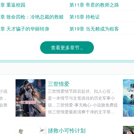
0章 重返校园
第11章 帝君的教师之路
4章 致命四枪：冷艳总裁的救赎
第15章 持枪证
8章 天才骗子的华丽转身
第19章 当无赖成为租客
查看更多章节...
三世情爱
小说
三世情爱情节跌宕起伏、扣人心弦，
欢，
是一本情节与文笔俱佳的历史军事小
会努
说，三世情爱-事无晚心-小说旗免费提
供三世情爱最新清爽干净的文字章节
在线阅读和TXT下载。...
拯救小可怜计划