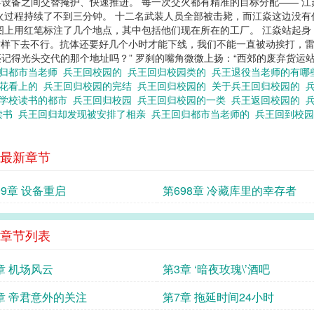
设备之间交替掩护、快速推进。 每一次交火都有精准的目标分配—— 
火过程持续了不到三分钟。 十二名武装人员全部被击毙，而江焱这边没有
图上用红笔标注了几个地点，其中包括他们现在所在的工厂。 江焱站起
“这样下去不行。抗体还要好几个小时才能下线，我们不能一直被动挨打，
记得光头交代的那个地址吗？” 罗刹的嘴角微微上扬：“西郊的废弃货运站。雷
回归都市当老师
兵王回校园的
兵王回归校园类的
兵王退役当老师的有
校花看上的
兵王回归校园的完结
兵王回归校园的
关于兵王回归校园的
回学校读书的都市
兵王回归校园
兵王回归校园的一类
兵王返回校园的
读书
兵王回归却发现被安排了相亲
兵王回归都市当老师的
兵王回到校
最新章节
99章 设备重启
第698章 冷藏库里的幸存者
章节列表
章 机场风云
第3章 ‘暗夜玫瑰\’酒吧
章 帝君意外的关注
第7章 拖延时间24小时