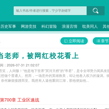
历史军事
网游竞技
科幻冒险
浪漫言情
耽美同人
其
立即阅读
章节
上
当老师，被网红校花看上
：2026-07-31 21:02:07
君笑，人间骸！"他是地下世界"冥河天榜"的"帝君"，是令全球势力闻风
只想做个普通人。然而，一场意外的英雄救美，却让他卷入权力的漩涡。
奈何麻烦接踵而至。既然有人逼他重回江湖，那他便如他...
700章 工业区速战