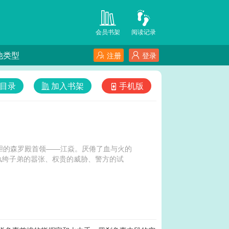
会员书架
阅读记录
他类型
注册
登录
目录
加入书架
手机版
丧胆的森罗殿首领——江焱。厌倦了血与火的
纨绔子弟的嚣张、权贵的威胁、警方的试