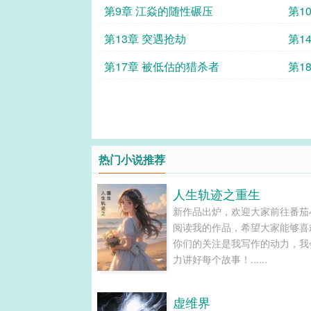
第9章 江焱的随性碾压
第1
第13章 突遇抢劫
第1
第17章 被低估的猎杀者
第1
热门小说推荐
人生轨迹之重生
新作品出炉，欢迎大家前往番茄
阅读我的作品，希望大家能够喜
你们的关注是我写作的动力，我
力讲好每个故事！......
虚维界