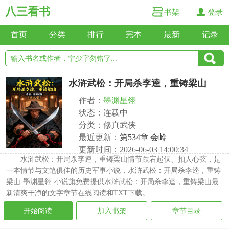
八三看书
书架
登录
首页
分类
排行
完本
最新
记录
水浒武松：开局杀李逵，重铸梁山
作者：
墨渊星翎
状态：连载中
分类：修真武侠
最近更新：
第534章 会岭
更新时间：2026-06-03 14:00:34
水浒武松：开局杀李逵，重铸梁山情节跌宕起伏、扣人心弦，是
一本情节与文笔俱佳的历史军事小说，水浒武松：开局杀李逵，重铸
梁山-墨渊星翎-小说旗免费提供水浒武松：开局杀李逵，重铸梁山最
新清爽干净的文字章节在线阅读和TXT下载。
开始阅读
加入书架
章节目录