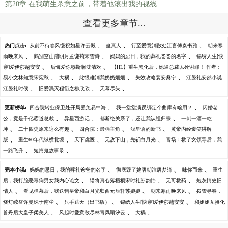
第20章 在我萌生杀意之前，带着他滚出我的视线
查看更多章节...
、
、
、
热门点击:
从前不待春风慢祝如星许云毅
蛊真人
行至爱意消散处江言傅秦书雅
朝来寒
、
、
、
雨晚来风
鹤别空山踏明月孟谦荀宋雪诗
妈妈的忌日，我的葬礼爸爸的名字
锦绣人生[快
、
、
穿]爱伊莎越安安
后悔爱你穆斯澜沈清欢
【HL】重生黑化后，她逼总裁以死谢罪！ 作者：
、
、
、
、
易小文林知意宋宛秋
大祸
此恨难消我奶奶烟烟
失效攻略裴安桑宁
江晏礼安然小说
、
、
、
江晏礼时候
旧爱泯灭程衍之柳欣欣
天幕尽头
、
、
更新榜单:
四合院转业保卫处开局罢免易中海
我一堂堂演员绑定个曲库有啥用？
闪婚老
、
、
、
公，竟是千亿霸道总裁
异星西游记
都断绝关系了，还让我认祖归宗
一剑一酒一乾
、
、
、
、
坤
二十四史原来这么有趣
四合院：最强主角
浅星语的新书
黄帝内经爆笑讲解
、
、
、
、
版
重生60年代纵横北境
天下诡医
无敌下山，先斩白月光
官场：救了女领导后，我
、
、
一路飞升
短篇鬼故事录
、
、
、
完本小说:
妈妈的忌日，我的葬礼爸爸的名字
彻底毁了她唐朝淮唐梦绮
味你而来
重生
、
、
、
后，我打脸恶毒狗男女我内心论文
错将真心落梧桐宋时礼苏韵怡
无可救药
炮灰情史旧
、
、
、
情人
看见弹幕后，我送狗皇帝和白月光归西元辰轩苏婉婉
朝来寒雨晚来风
拨雪寻春，
、
、
、
烧灯续昼许曼珠于南尘
只手遮天（出书版）
锦绣人生[快穿]爱伊莎越安安
和姐姐互换化
、
、
、
兽丹后大皇子柔美人
风起时爱意散尽林青风顾汐云
大祸