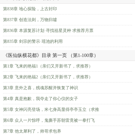
第838章 地心探险，上古封印
第837章 创造法则，万物归墟
第836章 本源复苏计划·寻找祖星灵种 求推荐月票
第835章 剑宗的警示·瑶池的利用
《医仙纵横花都》目录 第一页 （第1-100章）
第1章 飞来的艳福1（亲们又开新书了，求推荐）
第2章 飞来的艳福2（亲们又开新书了，求推荐）
第3章 意外之喜，残魂苏醒并恢复了神识
第4章 真是抱歉，我夺走了你心仪的女子
第5章 女神闪亮登场，米七身高显得亭亭玉立（求推
第6章 众人一片惊呼，鬼撕手苏朝雷竟被一拳打飞
第7章 他太犀利了，帅哥求包养