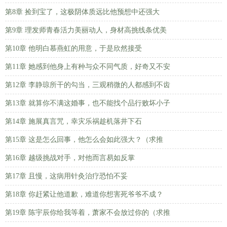
第8章 捡到宝了，这极阴体质远比他预想中还强大
第9章 理发师青春活力美丽动人，身材高挑线条优美
第10章 他明白慕燕虹的用意，于是欣然接受
第11章 她感到他身上有种与众不同气质，好奇又不安
第12章 李静琼所干的勾当，三观稍微的人都感到不齿
第13章 就算你不满这婚事，也不能找个品行败坏小子
第14章 施展真言咒，幸灾乐祸趁机落井下石
第15章 这是怎么回事，他怎么会如此强大？（求推
第16章 越级挑战对手，对他而言易如反掌
第17章 且慢，这病用针灸治疗恐怕不妥
第18章 你赶紧让他道歉，难道你想害死爷爷不成？
第19章 陈宇辰你给我等着，萧家不会放过你的（求推