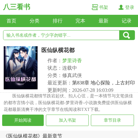
八三看书
书架
登录
首页
分类
排行
完本
最新
记录
医仙纵横花都
作者：
梦里诗香
状态：连载中
分类：修真武侠
最近更新：
第838章 地心探险，上古封印
更新时间：2026-07-28 16:03:09
医仙纵横花都情节跌宕起伏、扣人心弦，是一本情节与文笔俱佳
的都市言情小说，医仙纵横花都-梦里诗香-小说旗免费提供医仙纵横
花都最新清爽干净的文字章节在线阅读和TXT下载。
开始阅读
加入书架
章节目录
《医仙纵横花都》最新章节