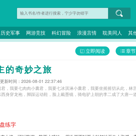
历史军事
网游竞技
科幻冒险
浪漫言情
耽美同人
其
立即阅读
章节
主的奇妙之旅
更新时间：2026-08-01 22:37:46
囊君，我要七肉肉小囊君，我要七冰淇淋小囊君，我要坐摇摇切从此，林
西身穿龙袍，脚踩运动鞋，脸上戴墨镜，骑电驴上朝的李二成了大唐一道靓
沙盘练字