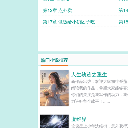
第13章 点外卖
第1
第17章 做饭给小奶团子吃
第1
热门小说推荐
人生轨迹之重生
新作品出炉，欢迎大家前往番茄
阅读我的作品，希望大家能够喜
你们的关注是我写作的动力，我
力讲好每个故事！......
虚维界
垃圾星上少年沈维衍，意外获得