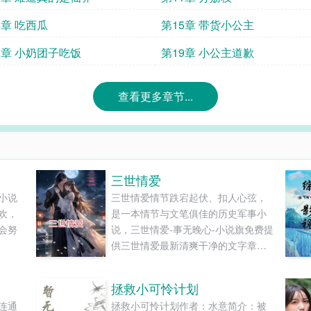
4章 吃西瓜
第15章 带货小公主
8章 小奶团子吃饭
第19章 小公主道歉
查看更多章节...
三世情爱
小说
三世情爱情节跌宕起伏、扣人心弦，
欢，
是一本情节与文笔俱佳的历史军事小
会努
说，三世情爱-事无晚心-小说旗免费提
供三世情爱最新清爽干净的文字章节
在线阅读和TXT下载。...
拯救小可怜计划
连通
拯救小可怜计划作者：水意简介：被