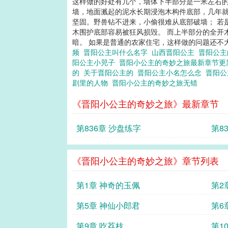
这样做的好处有几个，墙体下半部分是一米左右的夯
墙，地面溅起的泥水长期浸泡木构件底部，几年就
坚固。野兽钻不进来，小偷很难从底部破墙； 若
木围护底部容易被狂风损毁。 而上半部分的全开
暗。 如果是普通的农家住宅，这样做的问题还不大
频
晋阳公主叫什么名字
山西晋阳公主
晋阳公
阳公主小兕子
晋阳小公主的奇妙之旅最新章节
的
关于晋阳公主的
晋阳公主小名怎么念
晋阳
剧里的人物
晋阳小公主的奇妙之旅无错
《晋阳小公主的奇妙之旅》最新章节
第836章 沙盘练字
第8
远
《晋阳小公主的奇妙之旅》章节列表
第1章 神奇的玉佩
第2
第5章 神仙小郎君
第6
第9章 吃荔枝
第1