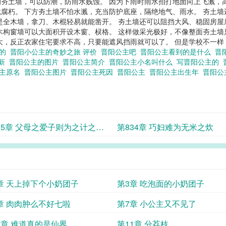
土墙，可以防潮，防雨水贱蚀。 因为下雨时雨水拍打地面向上飞溅，高度刚
腐朽。 下方夯土墙不怕水溅，充当防护底座，隔绝地气、雨水。 夯土墙
是全木墙，拿刀、木棍轻易就能凿开。 夯土墙还可以阻挡大风、稳固房屋
木构窗墙可以大面积开设木窗、棂格。 这样做采光极好，不像整面夯土
，反正农家住宅要求不高，只要能遮风挡雨就可以了。 但是学校不一样，
主的
晋阳小公主的奇妙之旅 评价
晋阳公主吧
晋阳公主看到的是什么
晋
更新
晋阳公主的图片
晋阳公主简介
晋阳公主小名叫什么
写晋阳公主的
公主原名
晋阳公主图片
晋阳公主死因
晋阳公主
晋阳公主出生年
晋阳公
35章 父母之爱子则为之计之深
第834章 巧妇难为无米之炊
章 天上掉下个小奶团子
第3章 吃泡面的小奶团子
章 肉肉肿么不好七啦
第7章 小公主又不见了
0章 难道真的是仙界
第11章 分荔枝