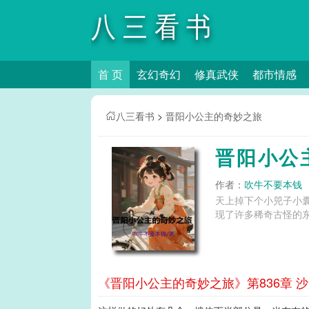
八三看书
首 页
玄幻奇幻
修真武侠
都市情感
八三看书
>
晋阳小公主的奇妙之旅
晋阳小公
作者：
吹牛不要本钱
天上掉下个小兕子小
现了许多稀奇古怪的东
《晋阳小公主的奇妙之旅》第836章 