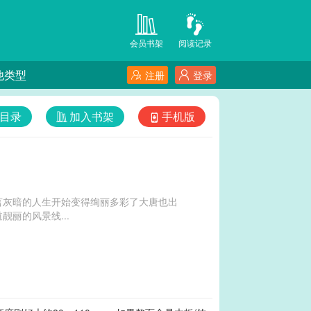
会员书架
阅读记录
他类型
注册
登录
目录
加入书架
手机版
言灰暗的人生开始变得绚丽多彩了大唐也出
丽的风景线...