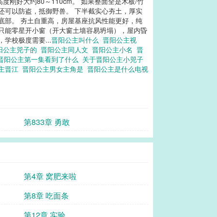
好大约80～110cm。 如果整面全是木板/竹
还可以防盗，抵御野兽。 下半截实心夯土，厚实
底部。 夯土自重高，房屋基座抗风性能更好，纯
墙只能零星开小窗（开大窗土墙容易坍塌），屋内昏
学校极度需要...
晋阳公主叫什么
晋阳公主视
阳公主兕子的
晋阳公主同人文
晋阳公主小名
晋
晋阳公主第一集看到了什么
关于晋阳公主小兕子
主晋江
晋阳公主男女主角是
晋阳公主是什么电视
第833章 勇敢
第4章 窝肥来啦
第8章 吃面条
第12章 实验