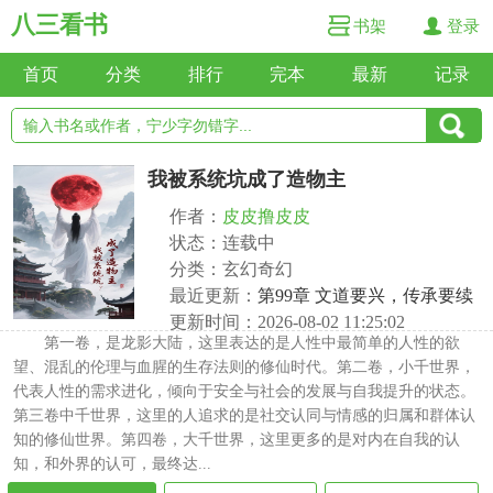
八三看书
书架
登录
首页
分类
排行
完本
最新
记录
我被系统坑成了造物主
作者：
皮皮撸皮皮
状态：连载中
分类：玄幻奇幻
最近更新：
第99章 文道要兴，传承要续
更新时间：2026-08-02 11:25:02
第一卷，是龙影大陆，这里表达的是人性中最简单的人性的欲
望、混乱的伦理与血腥的生存法则的修仙时代。第二卷，小千世界，
代表人性的需求进化，倾向于安全与社会的发展与自我提升的状态。
第三卷中千世界，这里的人追求的是社交认同与情感的归属和群体认
知的修仙世界。第四卷，大千世界，这里更多的是对内在自我的认
知，和外界的认可，最终达...