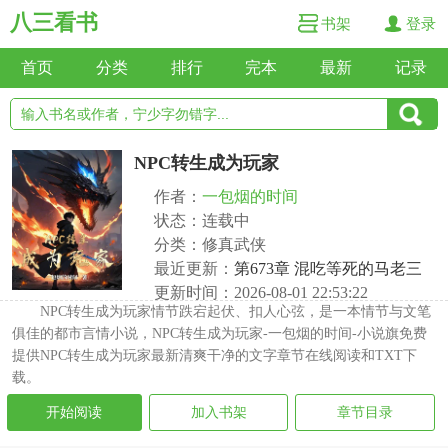
八三看书
书架
登录
首页
分类
排行
完本
最新
记录
NPC转生成为玩家
作者：
一包烟的时间
状态：连载中
分类：修真武侠
最近更新：
第673章 混吃等死的马老三
更新时间：2026-08-01 22:53:22
NPC转生成为玩家情节跌宕起伏、扣人心弦，是一本情节与文笔
俱佳的都市言情小说，NPC转生成为玩家-一包烟的时间-小说旗免费
提供NPC转生成为玩家最新清爽干净的文字章节在线阅读和TXT下
载。
开始阅读
加入书架
章节目录