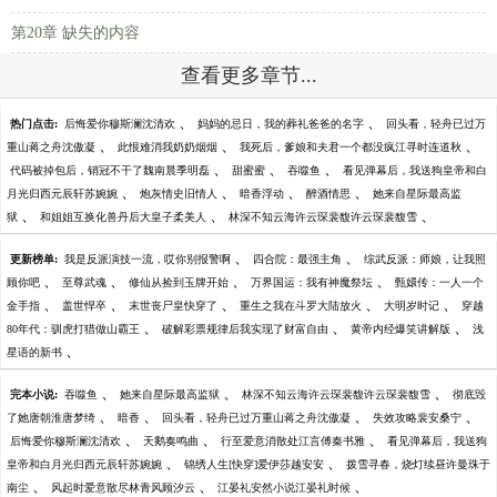
第20章 缺失的内容
查看更多章节...
、
、
热门点击:
后悔爱你穆斯澜沈清欢
妈妈的忌日，我的葬礼爸爸的名字
回头看，轻舟已过万
、
、
、
重山蒋之舟沈傲凝
此恨难消我奶奶烟烟
我死后，爹娘和夫君一个都没疯江寻时连道秋
、
、
、
代码被掉包后，销冠不干了魏南晨季明磊
甜蜜蜜
吞噬鱼
看见弹幕后，我送狗皇帝和白
、
、
、
、
月光归西元辰轩苏婉婉
炮灰情史旧情人
暗香浮动
醉酒情思
她来自星际最高监
、
、
、
狱
和姐姐互换化兽丹后大皇子柔美人
林深不知云海许云琛裴馥许云琛裴馥雪
、
、
更新榜单:
我是反派演技一流，哎你别报警啊
四合院：最强主角
综武反派：师娘，让我照
、
、
、
、
顾你吧
至尊武魂
修仙从捡到玉牌开始
万界国运：我有神魔祭坛
甄嬛传：一人一个
、
、
、
、
、
金手指
盖世悍卒
末世丧尸皇快穿了
重生之我在斗罗大陆放火
大明岁时记
穿越
、
、
、
80年代：驯虎打猎做山霸王
破解彩票规律后我实现了财富自由
黄帝内经爆笑讲解版
浅
、
星语的新书
、
、
、
完本小说:
吞噬鱼
她来自星际最高监狱
林深不知云海许云琛裴馥许云琛裴馥雪
彻底毁
、
、
、
、
了她唐朝淮唐梦绮
暗香
回头看，轻舟已过万重山蒋之舟沈傲凝
失效攻略裴安桑宁
、
、
、
后悔爱你穆斯澜沈清欢
天鹅奏鸣曲
行至爱意消散处江言傅秦书雅
看见弹幕后，我送狗
、
、
皇帝和白月光归西元辰轩苏婉婉
锦绣人生[快穿]爱伊莎越安安
拨雪寻春，烧灯续昼许曼珠于
、
、
、
南尘
风起时爱意散尽林青风顾汐云
江晏礼安然小说江晏礼时候