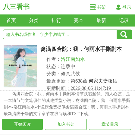
八三看书
书架
登录
首页
分类
排行
完本
最新
记录
禽满四合院：我，何雨水手撕剧本
作者：
洛江南如水
状态：连载中
分类：修真武侠
最近更新：
第638章 何家夫妻夜话
更新时间：2026-08-06 11:47:19
禽满四合院：我，何雨水手撕剧本情节跌宕起伏、扣人心弦，是
一本情节与文笔俱佳的其他类型小说，禽满四合院：我，何雨水手撕
剧本-洛江南如水-小说旗免费提供禽满四合院：我，何雨水手撕剧本
最新清爽干净的文字章节在线阅读和TXT下载。
开始阅读
加入书架
章节目录