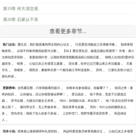
第19章 何大清交底
第20章 石家认干亲
查看更多章节...
、
、
热门点击:
重生后，我打脸恶毒狗男女我内心论文
行至爱意消散处江言傅秦书雅
朝来寒雨
、
、
晚来风
从前不待春风慢祝如星许云毅
【HL】重生黑化后，她逼总裁以死谢罪！ 作者：易小
、
、
文林知意宋宛秋
老婆拔我针管，让我给男助理煮醒酒汤程心怡陆沉宴
锦绣人生[快穿]爱伊莎
、
、
、
、
越安安
暗香
心似已灰之木项雪儿鹿鹿
回头看，轻舟已过万重山蒋之舟沈傲凝
天幕
、
、
、
、
尽头
吞噬鱼
我死后，爹娘和夫君一个都没疯江寻时连道秋
异间
江晏礼安然小说江
、
晏礼时候
、
、
更新榜单:
全民藏宝图，只有我能看到提示
你根本没参加国运，你躲哪了？
轮回之终：最
、
、
、
终的轮回
让你修仙，没让你祸害修仙界啊！
星沉战史
租个男友，竟是千亿霸道总
、
、
、
裁
穿书女频，大婚当日被女主杀死
NBA：加强版G6汤，科比跪了
啥？队友住在阿卡姆
、
、
、
疯人院？
被问罪当天，无上帝族杀来
我在异界当反贼
亮剑：为什么你的缴获这么
、
、
、
多
荒岛求生：我抢了别人的多子多福
上交时空门，我带华夏开发异世界
风流俏佳
、
人
、
、
完本小说:
错将真心落梧桐宋时礼苏韵怡
风起时爱意散尽林青风顾汐云
心似已灰之木项雪