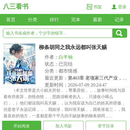
八三看书
书架
登录
首页
分类
排行
完本
最新
记录
柳条胡同之我永远都叫张天赐
作者：
白半袖
状态：已完结
分类：都市情感
最近更新：
第463章 老项家三代产业，终究被扒了。
更新时间：2026-07-09 20:24:47
（本文世界是大小姐夫所创，，尊重原创，，，故事时间线与原
着有些差异，勿怪勿怪，，思路清晰者勿入，，只接收小噶么
们，，）他们都说我叫高天赐，，认为我应该为自己的姓高所骄傲，
但是老子永远记得，，，我姓张，我叫张天赐，，我爸张老三，，我
最喜欢的地方，一直都是那个平凡但不缺故事的柳条胡同，...
开始阅读
加入书架
章节目录