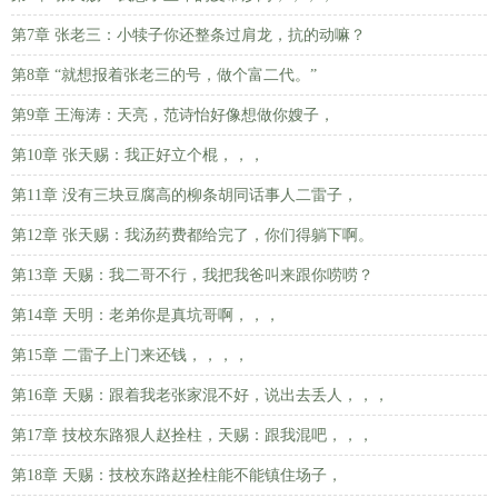
第7章 张老三：小犊子你还整条过肩龙，抗的动嘛？
第8章 “就想报着张老三的号，做个富二代。”
第9章 王海涛：天亮，范诗怡好像想做你嫂子，
第10章 张天赐：我正好立个棍，，，
第11章 没有三块豆腐高的柳条胡同话事人二雷子，
第12章 张天赐：我汤药费都给完了，你们得躺下啊。
第13章 天赐：我二哥不行，我把我爸叫来跟你唠唠？
第14章 天明：老弟你是真坑哥啊，，，
第15章 二雷子上门来还钱，，，，
第16章 天赐：跟着我老张家混不好，说出去丢人，，，
第17章 技校东路狠人赵拴柱，天赐：跟我混吧，，，
第18章 天赐：技校东路赵拴柱能不能镇住场子，