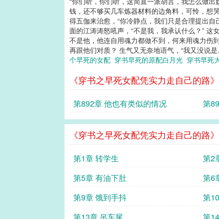
“你们听，你们听，这简直一派胡言，我怎么做出
钱，还不够买几车炼器材料的边角料，可怜，想哭
得五伽来治愈，“你冷静点，我们只是合理提出自己
面的江涛涛怒吼声，“不是我，我承认什么？” 
不是他，他连自用魂力都做不到，何来用魂力伤到
再跟他们对质？ 生气又无奈地语气，“我又没说是..
个早死的女配
穿书早死的原配白月光
穿书早死
《穿书之早死女配凭实力走自己的路》
第892章 他也有类似的情况
第8
《穿书之早死女配凭实力走自己的路》
第1章 转学生
第2
第5章 有油下肚
第6
第9章 饿到手抖
第1
第13章 吊车尾
第1