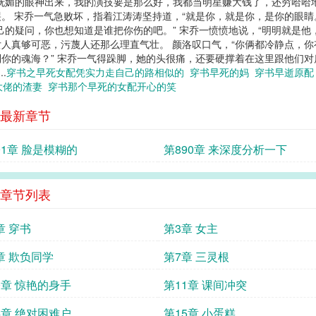
妩媚的眼神出来，我的演技要是那么好，我都当明星赚大钱了，还穷哈哈地
。 宋乔一气急败坏，指着江涛涛坚持道，“就是你，就是你，是你的眼睛
的疑问，你也想知道是谁把你伤的吧。” 宋乔一愤愤地说，“明明就是他
这女人真够可恶，污蔑人还那么理直气壮。 颜洛叹口气，“你俩都冷静点，
你的魂海？” 宋乔一气得跺脚，她的头很痛，还要硬撑着在这里跟他们
.
穿书之早死女配凭实力走自己的路相似的
穿书早死的妈
穿书早逝原
大佬的渣妻
穿书那个早死的女配开心的笑
最新章节
91章 脸是模糊的
第890章 来深度分析一下
章节列表
章 穿书
第3章 女主
章 欺负同学
第7章 三灵根
0章 惊艳的身手
第11章 课间冲突
4章 绝对困难户
第15章 小蛋糕