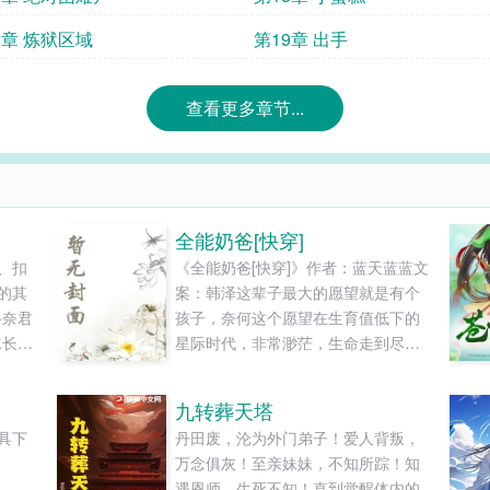
8章 炼狱区域
第19章 出手
查看更多章节...
全能奶爸[快穿]
、扣
《全能奶爸[快穿]》作者：蓝天蓝蓝文
的其
案：韩泽这辈子最大的愿望就是有个
-奈君
孩子，奈何这个愿望在生育值低下的
水长柔
星际时代，非常渺茫，生命走到尽头
读和
都没实现。死后由于执念太深，被全
能奶爸系统绑定，穿梭不同位面给那
九转葬天塔
些急需帮助的孩子们当爸爸。重男轻
具下
丹田废，沦为外门弟子！爱人背叛，
女爸爸（完成）暴发户出轨爸爸（完
万念俱灰！至亲妹妹，不知所踪！知
成）滥好人爸爸（完成）纨绔爸爸
遇恩师，生死不知！直到觉醒体内的