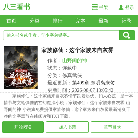
八三看书
书架
登录
首页
分类
排行
完本
最新
记录
家族修仙：这个家族来自灰雾
作者：
山野间的神
状态：连载中
分类：修真武侠
最近更新：
第499章 东明岛来贺
更新时间：2026-08-07 13:05:42
家族修仙：这个家族来自灰雾情节跌宕起伏、扣人心弦，是一本
情节与文笔俱佳的玄幻魔法小说，家族修仙：这个家族来自灰雾-山
野间的神-小说旗免费提供家族修仙：这个家族来自灰雾最新清爽干
净的文字章节在线阅读和TXT下载。
开始阅读
加入书架
章节目录