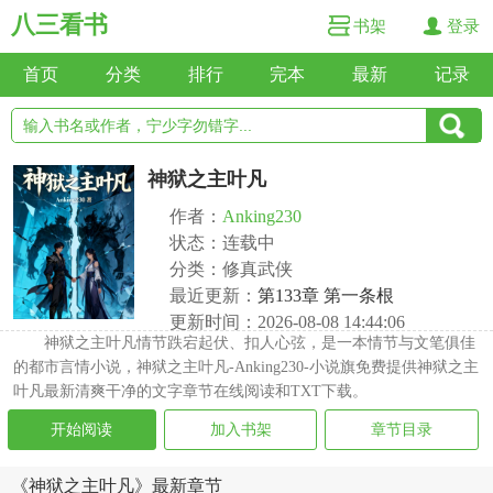
八三看书
书架
登录
首页
分类
排行
完本
最新
记录
神狱之主叶凡
作者：
Anking230
状态：连载中
分类：修真武侠
最近更新：
第133章 第一条根
更新时间：2026-08-08 14:44:06
神狱之主叶凡情节跌宕起伏、扣人心弦，是一本情节与文笔俱佳
的都市言情小说，神狱之主叶凡-Anking230-小说旗免费提供神狱之主
叶凡最新清爽干净的文字章节在线阅读和TXT下载。
开始阅读
加入书架
章节目录
《神狱之主叶凡》最新章节