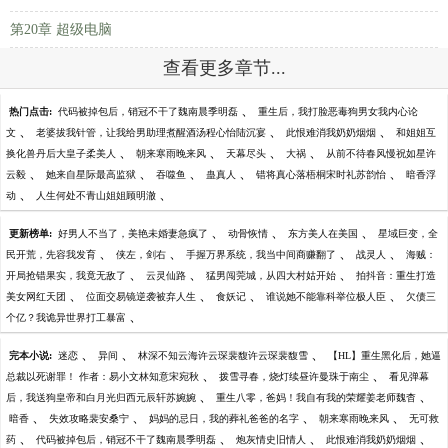
第20章 超级电脑
查看更多章节...
、
热门点击:
代码被掉包后，销冠不干了魏南晨季明磊
重生后，我打脸恶毒狗男女我内心论
、
、
、
文
老婆拔我针管，让我给男助理煮醒酒汤程心怡陆沉宴
此恨难消我奶奶烟烟
和姐姐互
、
、
、
、
换化兽丹后大皇子柔美人
朝来寒雨晚来风
天幕尽头
大祸
从前不待春风慢祝如星许
、
、
、
、
、
云毅
她来自星际最高监狱
吞噬鱼
蛊真人
错将真心落梧桐宋时礼苏韵怡
暗香浮
、
、
动
人生何处不青山姐姐顾明澈
、
、
、
更新榜单:
好男人不当了，美艳未婚妻急疯了
动骨恢情
东方美人在美国
星域巨变，全
、
、
、
、
民开荒，先容我发育
侠左，剑右
手握万界系统，我当中间商赚翻了
战灵人
海贼：
、
、
、
开局抢错果实，我竟无敌了
云灵仙路
猛男闯莞城，从四大村姑开始
拍抖音：重生打造
、
、
、
、
美女网红天团
位面交易镜逆袭被弃人生
食妖记
谁说她不能靠科举位极人臣
欠债三
、
个亿？我诡异世界打工暴富
、
、
、
完本小说:
迷恋
异间
林深不知云海许云琛裴馥许云琛裴馥雪
【HL】重生黑化后，她逼
、
、
总裁以死谢罪！ 作者：易小文林知意宋宛秋
拨雪寻春，烧灯续昼许曼珠于南尘
看见弹幕
、
、
后，我送狗皇帝和白月光归西元辰轩苏婉婉
重生八零，爸妈！我自有我的荣耀姜老师魏杳
、
、
、
、
暗香
失效攻略裴安桑宁
妈妈的忌日，我的葬礼爸爸的名字
朝来寒雨晚来风
无可救
、
、
、
、
药
代码被掉包后，销冠不干了魏南晨季明磊
炮灰情史旧情人
此恨难消我奶奶烟烟