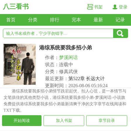
八三看书
书架
登录
首页
分类
排行
完本
最新
记录
港综系统要我多招小弟
作者：
梦溪闲话
状态：连载中
分类：修真武侠
最近更新：
第522章 长远大计
更新时间：2026-08-06 05:16:24
港综系统要我多招小弟情节跌宕起伏、扣人心弦，是一本情节与
文笔俱佳的其他类型小说，港综系统要我多招小弟-梦溪闲话-小说旗
免费提供港综系统要我多招小弟最新清爽干净的文字章节在线阅读和
TXT下载。
开始阅读
加入书架
章节目录