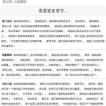
第20章 入侵网络
查看更多章节...
、
、
、
、
热门点击:
炮灰情史旧情人
妈妈的忌日，我的葬礼爸爸的名字
味你而来
醉酒情思
、
、
重生八零，爸妈！我自有我的荣耀姜老师魏杳
错将真心落梧桐宋时礼苏韵怡
天鹅奏鸣
、
、
曲
看见弹幕后，我送狗皇帝和白月光归西元辰轩苏婉婉
和姐姐互换化兽丹后大皇子柔美
、
、
、
人
彻底毁了她唐朝淮唐梦绮
鹤别空山踏明月孟谦荀宋雪诗
假千金遇上真绿茶宋灵灵宋
、
、
、
毅然
行至爱意消散处江言傅秦书雅
拨雪寻春，烧灯续昼许曼珠于南尘
锦绣人生[快穿]爱
、
伊莎越安安
、
、
更新榜单:
娇知青靠颠勺，反向养落魄大佬
吸血鬼在名柯的一百种死法
网游：神级刺客，
、
、
、
我即是暗影！
港夜情靡
恶女掉马后，全星际大佬吻上来了
公路求生：我开破面包车带
、
、
、
、
妹躺赢
穿越四合院之开局落户四合院
农家闲散人
师妹别脑补了，师兄真的是凡人
、
、
、
铁雪云烟
高考前换亲被继兄团宠，亲哥悔疯
派出所警事【治安和刑事侦查】
紫金幻
、
、
、
影：我的黑篮系统
我在公路求生游戏靠考试发家致富
啥？队友住在阿卡姆疯人院？
、
、
、
完本小说:
此恨难消我奶奶烟烟
锦绣人生[快穿]爱伊莎越安安
暗香浮动
我死后，爹娘
、
、
和夫君一个都没疯江寻时连道秋
回头看，轻舟已过万重山蒋之舟沈傲凝
和姐姐互换化兽丹
、
、
、
后大皇子柔美人
只手遮天（出书版）
彻底毁了她唐朝淮唐梦绮
错将真心落梧桐宋时礼
、
、
、
、
苏韵怡
天幕尽头
味你而来
重生后，我打脸恶毒狗男女我内心论文
妈妈的忌日，我
、
、
的葬礼爸爸的名字
假千金遇上真绿茶宋灵灵宋毅然
代码被掉包后，销冠不干了魏南晨季明