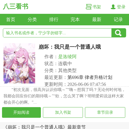
八三看书
书架
登录
首页
分类
排行
完本
最新
记录
崩坏：我只是一个普通人哦
作者：
是洛绫阿
状态：连载中
分类：其他类型
最近更新：
第696章 律者升格计划
更新时间：2026-06-06 07:47:56
“初次见面，很高兴认识你哦～”“嗨～想我了吗？无论何时何地，
我都会回应你们的期待哦～”“欸，怎么哭了啊？明明爱莉说这样大家
都会开心的啊。”...
开始阅读
加入书架
章节目录
《崩坏：我只是一个普通人哦》最新章节