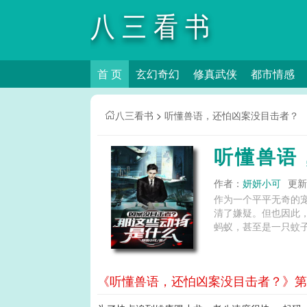
八三看书
首 页
玄幻奇幻
修真武侠
都市情感
八三看书
>
听懂兽语，还怕凶案没目击者？
听懂兽语
作者：
妍妍小可
更新时
作为一个平平无奇的
清了嫌疑。但也因此
蚂蚁，甚至是一只蚊子
《听懂兽语，还怕凶案没目击者？》第1