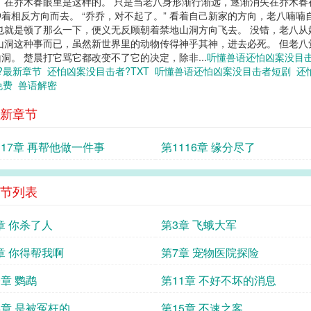
，在乔木春眼里是这样的。 只是当老八身形渐行渐远，逐渐消失在乔木春
着相反方向而去。 “乔乔，对不起了。” 看着自己新家的方向，老八喃喃
也就是顿了那么一下，便义无反顾朝着禁地山洞方向飞去。 没错，老八从
山洞这种事而已，虽然新世界里的动物传得神乎其神，进去必死。 但老八
。 楚晨打它骂它都改变不了它的决定，除非...
听懂兽语还怕凶案没目
?最新章节
还怕凶案没目击者?TXT
听懂兽语还怕凶案没目击者短剧
还
免费
兽语解密
新章节
117章 再帮他做一件事
第1116章 缘分尽了
节列表
章 你杀了人
第3章 飞蛾大军
章 你得帮我啊
第7章 宠物医院探险
0章 鹦鹉
第11章 不好不坏的消息
4章 是被冤枉的
第15章 不速之客