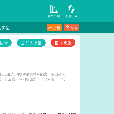
会员书架
阅读记录
他类型
注册
登录
目录
加入书架
手机版
用自己能与动物对话的特殊能力，帮自己洗
案、剥皮案、斗狗场血案…一只麻雀，一只