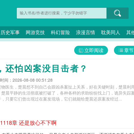
历史军事
网游竞技
科幻冒险
浪漫言情
耽美同人
其
立即阅读
章节
，还怕凶案没目击者？
间：2026-08-08 00:51:28
宠物医生，楚晨想不到自己会跟凶杀案扯上关系，好在关键时刻，楚晨利
，楚晨平静的生活彻底被打破了，各种各样的求助纷纷找上门，诡异失踪
，只要它们曾出现过在案发现场，它们就能给楚晨还原案发经过...
118章 还是放心不下啊