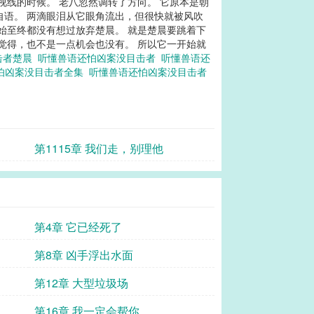
视线的时候。 老八忽然调转了方向。 它原本是朝
自语。 两滴眼泪从它眼角流出，但很快就被风吹
始至终都没有想过放弃楚晨。 就是楚晨要跳着下
觉得，也不是一点机会也没有。 所以它一开始就
击者楚晨
听懂兽语还怕凶案没目击者
听懂兽语还
怕凶案没目击者全集
听懂兽语还怕凶案没目击者
第1115章 我们走，别理他
第4章 它已经死了
第8章 凶手浮出水面
第12章 大型垃圾场
第16章 我一定会帮你