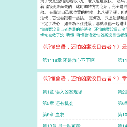
为了快点追到姚康跟小龙，老八速度很快。 起码
着追踪姚康而去的，此时调转方向之后，完全是冲
散。 在路过自己家位置的时候，老八顿了顿，但
油锅，它也会跟着一起跳。 更何况，只是进禁地
下定了决心，如果劝不住楚晨，那就跟他一起进山洞
怕凶案没目击者楚晨的扮演者
还怕凶案没目击者
蟒蛇被救了没
听懂
听懂兽语还怕凶案没目击者
《听懂兽语，还怕凶案没目击者？》最
第1118章 还是放心不下啊
第1
《听懂兽语，还怕凶案没目击者？》章
第1章 误入凶案现场
第2
第5章 还有机会
第6
第9章 血衣
第1
第13章 另一种可能
第1