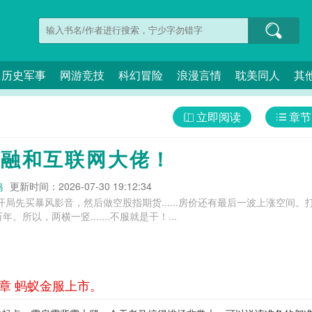
历史军事
网游竞技
科幻冒险
浪漫言情
耽美同人
其
立即阅读
章节
，金融和互联网大佬！
鸡
更新时间：2026-07-30 19:12:34
年开局先买暴风影音，然后做空股指期货......房价还有最后一波上涨空
所以，两横一竖.......不服就是干！...
7章 蚂蚁金服上市。