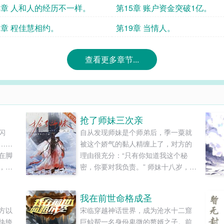
4章 人和人的经历不一样。
第15章 账户资金突破1亿。
8章 程佳慧相约。
第19章 当情人。
查看更多章节...
抢了师妹三次亲
闪
自从发现师妹是个师弟后，季一粟就
……
被这个娇气的黏人精缠上了，对方的
在脚
理由很充分：“只有你知道我这个秘
，烈
密，你要对我负责。” 师妹十八岁，掌
。少
门要将他嫁人联姻，他找上自己，可
怜兮兮请求：“师兄娶我，你娶了我我
我在前世命格成圣
就不用嫁人了，或者我们私奔吧。” 季
方以
宋临穿越神话世界，成为沧水十二窟
一粟冷漠拒绝：“不娶，不私奔，打不
纨绔
巨鲸帮一名身份卑微的赘婿之子。前