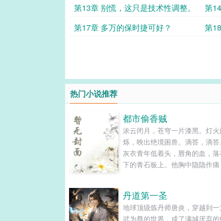
第13章 别慌，这只是技术性调整。
第1
第17章 多万的保时捷可好？
第1
热门小说推荐
都市偷香贼
浓云闭月，苍穹一片漆黑。灯火
烁，映出绝境困兽。滴答，滴答
灰衣青年低着头，唇角的血，落
下的青石板上。他胸中隐隐作痛
如刀绞，想必，已断了几根骨头
林罗汉堂首座的大悲掌，果然了
丹道第一圣
得。...
地球顶级炼丹师唐炎，穿越到一
武为尊的世界，成了满城厌弃的