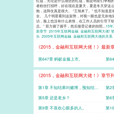
红毯，无论是什么场合的红毯，都是明星们争相的
者粉丝打招呼，好在现在是夏天，要是冬天穿这么
炮，这阵仗真是很大。 “王旭来了。” 也不知
全。 几个明星看到这架势，对视一眼也是无奈地
访，脸上也没有什么表情，在工作人员的引导下朝
总。” 双方握了握手，然后接受记者的拍照...
15
新章节
2015年互联网金融
金融和互联网大佬! 
头
2005年互联网金融
金融和互联网大佬的关
《2015，金融和互联网大佬！》最新
第647章 蚂蚁金服上市。
第6
《2015，金融和互联网大佬！》章节
第1章 不知结果叫赌博，预知结果
第2
叫投资。
第5章 还是老乡？
第6
第9章 不喜欢心眼多的人。
第1