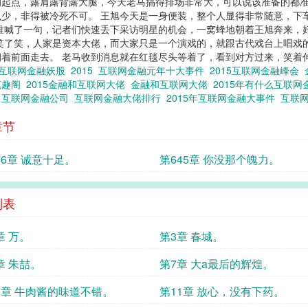
起点，露肩露背露大腿，今天老马搞得排场非常大，可以说该准备的都准
少，非得被冷死不可。 王旭今天是一身便装，整个人显得非常随意，下
道是谁喊了一句，记者们快速丢下采访明星的机会，一窝蜂地朝着王旭奔来
笑了笑，人家是资本大佬，而大家只是一个演戏的，就跟古代戏台上唱戏
着前面走去。 老马收到消息就在红毯尽头等着了，看到对方过来，笑着伸手
年互联网金融妖股
2015
互联网金融元年十大事件
2015互联网金融峰会
笔趣阁
2015金融和互联网大佬
金融和互联网大佬
2015年有什么互联
系
互联网金融公司
互联网金融大佬排行
2015年互联网金融大事件
互联
章节
46章 诚意十足。
第645章 你没那个魄力。
列表
章 万。
第3章 春城。
章 朱喆。
第7章 大a最后的辉煌。
0章 牛肉酱的味道不错。
第11章 放心，没有下药。