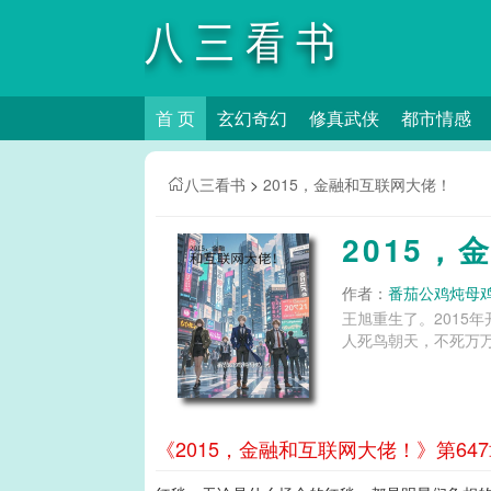
八三看书
首 页
玄幻奇幻
修真武侠
都市情感
八三看书
>
2015，金融和互联网大佬！
2015
作者：
番茄公鸡炖母
王旭重生了。2015
人死鸟朝天，不死万万年。
《2015，金融和互联网大佬！》第64