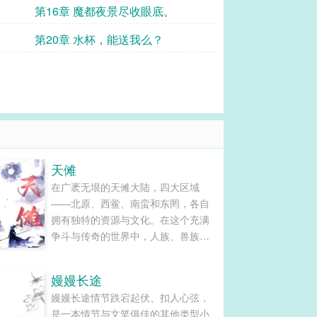
第16章 魔都夜景尽收眼底。
第20章 水杯，能送我么？
天傩
在广袤无垠的天傩大陆，四大区域
——北原、西鲎、南蛮和东罔，各自
拥有独特的资源与文化。在这个充满
争斗与传奇的世界中，人族、兽族、
仙族、未来族以及异族五大种族的命
运交织在一起。主角李灏，在一次车
嫚嫚长途
祸后穿越到了这个奇幻大陆，变成了
嫚嫚长途情节跌宕起伏、扣人心弦，
南蛮六大家族之一“李家”的嫡系少爷。
是一本情节与文笔俱佳的其他类型小