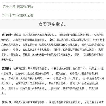
第十九章 宋清砚变脸
第二十章 宋雨眠无语
查看更多章节...
、
、
热门点击:
重生后，我打脸恶毒狗男女我内心论文
行至爱意消散处江言傅秦书雅
朝来寒雨
、
、
晚来风
从前不待春风慢祝如星许云毅
【HL】重生黑化后，她逼总裁以死谢罪！ 作者：易小
、
、
文林知意宋宛秋
老婆拔我针管，让我给男助理煮醒酒汤程心怡陆沉宴
锦绣人生[快穿]爱伊莎
、
、
、
、
越安安
暗香
心似已灰之木项雪儿鹿鹿
回头看，轻舟已过万重山蒋之舟沈傲凝
天幕
、
、
、
、
尽头
吞噬鱼
我死后，爹娘和夫君一个都没疯江寻时连道秋
异间
江晏礼安然小说江
、
晏礼时候
、
、
更新榜单:
全民藏宝图，只有我能看到提示
你根本没参加国运，你躲哪了？
轮回之终：最
、
、
、
终的轮回
让你修仙，没让你祸害修仙界啊！
星沉战史
租个男友，竟是千亿霸道总
、
、
、
裁
穿书女频，大婚当日被女主杀死
NBA：加强版G6汤，科比跪了
啥？队友住在阿卡姆
、
、
、
疯人院？
被问罪当天，无上帝族杀来
我在异界当反贼
亮剑：为什么你的缴获这么
、
、
、
多
荒岛求生：我抢了别人的多子多福
上交时空门，我带华夏开发异世界
风流俏佳
、
人
、
、
完本小说:
错将真心落梧桐宋时礼苏韵怡
风起时爱意散尽林青风顾汐云
心似已灰之木项雪