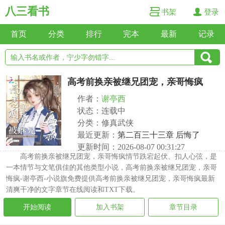
八三看书
书架
登录
首页
分类
排行
完本
最新
记录
高考前换亲被继兄团宠，亲哥悔疯
作者：
谢亭西
状态：连载中
分类：修真武侠
最近更新：
第二百三十三章 后悔了
更新时间：2026-08-07 00:31:27
高考前换亲被继兄团宠，亲哥悔疯情节跌宕起伏、扣人心弦，是
一本情节与文笔俱佳的其他类型小说，高考前换亲被继兄团宠，亲哥
悔疯-谢亭西-小说旗免费提供高考前换亲被继兄团宠，亲哥悔疯最新
清爽干净的文字章节在线阅读和TXT下载。
开始阅读
加入书架
章节目录