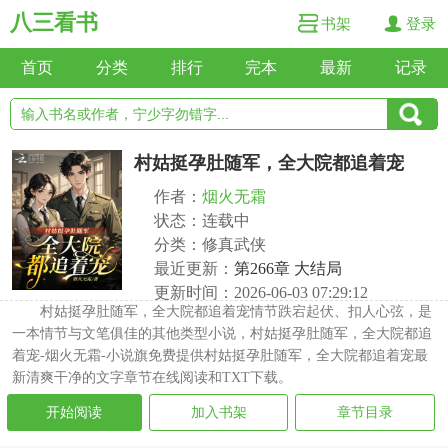
八三看书
书架
登录
首页
分类
排行
完本
最新
记录
村姑挺孕肚随军，全大院都追着宠
作者：
烟火无霜
状态：连载中
分类：修真武侠
最近更新：
第266章 大结局
更新时间：2026-06-03 07:29:12
村姑挺孕肚随军，全大院都追着宠情节跌宕起伏、扣人心弦，是
一本情节与文笔俱佳的其他类型小说，村姑挺孕肚随军，全大院都追
着宠-烟火无霜-小说旗免费提供村姑挺孕肚随军，全大院都追着宠最
新清爽干净的文字章节在线阅读和TXT下载。
开始阅读
加入书架
章节目录