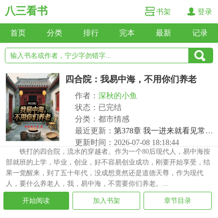
八三看书
书架
登录
首页
分类
排行
完本
最新
记录
四合院：我易中海，不用你们养老
作者：
深秋的小鱼
状态：已完结
分类：都市情感
最近更新：
第378章 我一进来就看见常威打来福
更新时间：2026-07-08 18:18:44
铁打的四合院，流水的穿越者。作为一个80后现代人，易中海按
部就班的上学，毕业，创业，好不容易创业成功，刚要开始享受，结
果一觉醒来，到了五十年代，没成想竟然还是道德天尊，作为现代
人，要什么养老人，我，易中海，不需要你们养老。...
开始阅读
加入书架
章节目录