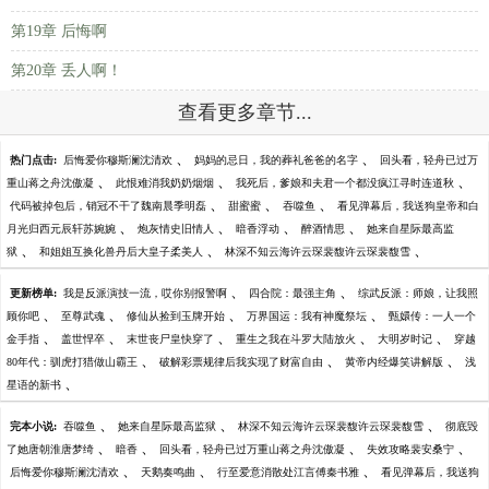
第19章 后悔啊
第20章 丢人啊！
查看更多章节...
、
、
热门点击:
后悔爱你穆斯澜沈清欢
妈妈的忌日，我的葬礼爸爸的名字
回头看，轻舟已过万
、
、
、
重山蒋之舟沈傲凝
此恨难消我奶奶烟烟
我死后，爹娘和夫君一个都没疯江寻时连道秋
、
、
、
代码被掉包后，销冠不干了魏南晨季明磊
甜蜜蜜
吞噬鱼
看见弹幕后，我送狗皇帝和白
、
、
、
、
月光归西元辰轩苏婉婉
炮灰情史旧情人
暗香浮动
醉酒情思
她来自星际最高监
、
、
、
狱
和姐姐互换化兽丹后大皇子柔美人
林深不知云海许云琛裴馥许云琛裴馥雪
、
、
更新榜单:
我是反派演技一流，哎你别报警啊
四合院：最强主角
综武反派：师娘，让我照
、
、
、
、
顾你吧
至尊武魂
修仙从捡到玉牌开始
万界国运：我有神魔祭坛
甄嬛传：一人一个
、
、
、
、
、
金手指
盖世悍卒
末世丧尸皇快穿了
重生之我在斗罗大陆放火
大明岁时记
穿越
、
、
、
80年代：驯虎打猎做山霸王
破解彩票规律后我实现了财富自由
黄帝内经爆笑讲解版
浅
、
星语的新书
、
、
、
完本小说:
吞噬鱼
她来自星际最高监狱
林深不知云海许云琛裴馥许云琛裴馥雪
彻底毁
、
、
、
、
了她唐朝淮唐梦绮
暗香
回头看，轻舟已过万重山蒋之舟沈傲凝
失效攻略裴安桑宁
、
、
、
后悔爱你穆斯澜沈清欢
天鹅奏鸣曲
行至爱意消散处江言傅秦书雅
看见弹幕后，我送狗