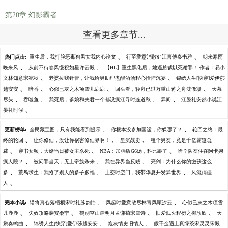
第20章 幻影霸者
查看更多章节...
、
、
热门点击:
重生后，我打脸恶毒狗男女我内心论文
行至爱意消散处江言傅秦书雅
朝来寒雨
、
、
晚来风
从前不待春风慢祝如星许云毅
【HL】重生黑化后，她逼总裁以死谢罪！ 作者：易小
、
、
文林知意宋宛秋
老婆拔我针管，让我给男助理煮醒酒汤程心怡陆沉宴
锦绣人生[快穿]爱伊莎
、
、
、
、
越安安
暗香
心似已灰之木项雪儿鹿鹿
回头看，轻舟已过万重山蒋之舟沈傲凝
天幕
、
、
、
、
尽头
吞噬鱼
我死后，爹娘和夫君一个都没疯江寻时连道秋
异间
江晏礼安然小说江
、
晏礼时候
、
、
更新榜单:
全民藏宝图，只有我能看到提示
你根本没参加国运，你躲哪了？
轮回之终：最
、
、
、
终的轮回
让你修仙，没让你祸害修仙界啊！
星沉战史
租个男友，竟是千亿霸道总
、
、
、
裁
穿书女频，大婚当日被女主杀死
NBA：加强版G6汤，科比跪了
啥？队友住在阿卡姆
、
、
、
疯人院？
被问罪当天，无上帝族杀来
我在异界当反贼
亮剑：为什么你的缴获这么
、
、
、
多
荒岛求生：我抢了别人的多子多福
上交时空门，我带华夏开发异世界
风流俏佳
、
人
、
、
完本小说:
错将真心落梧桐宋时礼苏韵怡
风起时爱意散尽林青风顾汐云
心似已灰之木项雪
、
、
、
、
儿鹿鹿
失效攻略裴安桑宁
鹤别空山踏明月孟谦荀宋雪诗
旧爱泯灭程衍之柳欣欣
天
、
、
、
鹅奏鸣曲
锦绣人生[快穿]爱伊莎越安安
炮灰情史旧情人
假千金遇上真绿茶宋灵灵宋毅