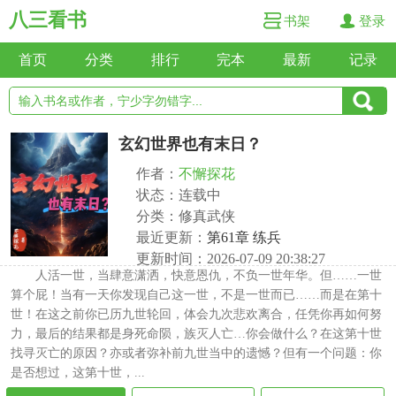
八三看书
书架
登录
首页
分类
排行
完本
最新
记录
玄幻世界也有末日？
作者：
不懈探花
状态：连载中
分类：修真武侠
最近更新：
第61章 练兵
更新时间：2026-07-09 20:38:27
人活一世，当肆意潇洒，快意恩仇，不负一世年华。但……一世
算个屁！当有一天你发现自己这一世，不是一世而已……而是在第十
世！在这之前你已历九世轮回，体会九次悲欢离合，任凭你再如何努
力，最后的结果都是身死命陨，族灭人亡…你会做什么？在这第十世
找寻灭亡的原因？亦或者弥补前九世当中的遗憾？但有一个问题：你
是否想过，这第十世，...