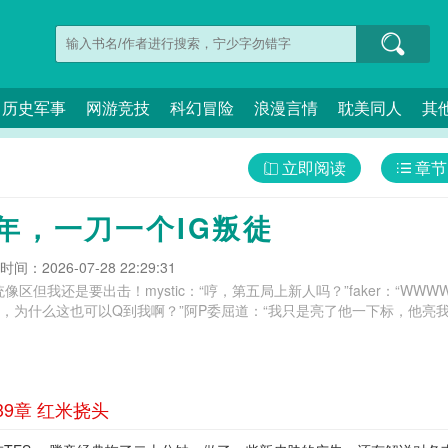
历史军事
网游竞技
科幻冒险
浪漫言情
耽美同人
其
立即阅读
章节
六年，一刀一个IG叛徒
间：2026-07-28 22:29:31
像区但我还是要出击！mystic：“哼，第五局上新人吗？”faker：“WWW
们，为什么这也可以Q到我啊？”阿P委屈道：“我只是亮了他一下标，他亮我根
39章 红米挠头