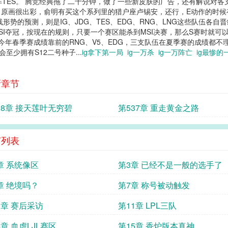
阵TES。 腾竞经典拖了二十分钟，做了一些新皮肤的广告，还有解说对
，原画很出彩，俞明有买这个系列里的猎户座卢锡安，还行，E动作的时候
势的预测，则是IG、JDG、TES、EDG、RNG、LNG这些队伍各自晋
SI夺冠，按现在的规则，只要一个赛区能杀到MSI决赛，那么S赛时就
为今年春季赛成绩靠前的RNG、V5、EDG，三支队伍在夏季赛的成绩都
至少拥有S12二号种子...
ig拿下第一局
ig一万杀
ig一万阵亡
ig最惨
新章节
38章 接天莲叶无穷碧
第537章 重走黄金之路
节列表
章 系统像区
第3章 已经不是一般的选手了
章 绝境吗？
第7章 称号被动触发
0章 赛后采访
第11章 LPL三队
4章 血虐LJL赛区
第15章 香炉版本真神