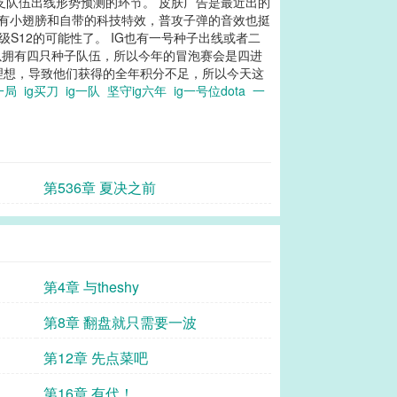
各支队伍出线形势预测的环节。 皮肤广告是最近出的
有小翅膀和自带的科技特效，普攻子弹的音效也挺
级S12的可能性了。 IG也有一号种子出线或者二
可以拥有四只种子队伍，所以今年的冒泡赛会是四进
不理想，导致他们获得的全年积分不足，所以今天这
的一局
ig买刀
ig一队
坚守ig六年
ig一号位dota
一
第536章 夏决之前
第4章 与theshy
第8章 翻盘就只需要一波
第12章 先点菜吧
第16章 有代！