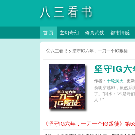
八三看书
首 页
玄幻奇幻
修真武侠
都市情感
八三看书
>
坚守IG六年，一刀一个IG叛徒
坚守IG
作者：
十轮洞天
更新时
俞明穿越IG，虽然系统
了。”阿水：“不是哥
人！”...
《坚守IG六年，一刀一个IG叛徒》第5