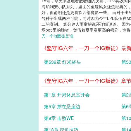
15号，今天来基地看败者组的决赛，JDG再次对
海珀利安小队系列，里面的至臻风女还蛮经典的
好，但俞明还是更喜欢西部魔影一些。 而对于出线形
号种子出线两种可能，同时因为今年LPL队伍在M
二的赛制。 算分达人雨童解说还详细说道。 因
场bo5里的胜者，凭借着夏季赛更高的积分，也将会
刀一个ig叛徒是谁
《坚守IG六年，一刀一个IG叛徒》最
第539章 红米挠头
第5
《坚守IG六年，一刀一个IG叛徒》章
第1章 开局休息室开会
第2
第5章 撑在悬崖边
第6
第9章 击败WE
第1
第13章 摸鱼技巧
第1