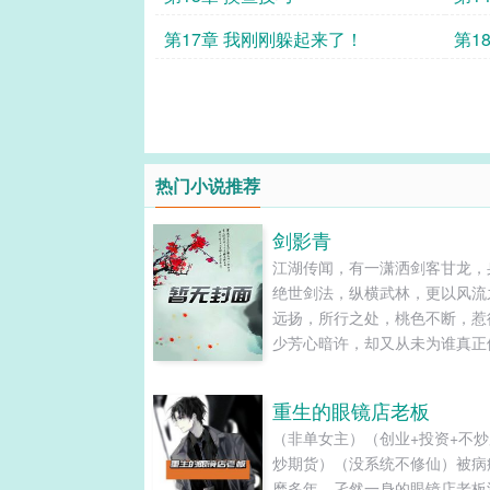
第17章 我刚刚躲起来了！
第1
作了
热门小说推荐
剑影青
江湖传闻，有一潇洒剑客甘龙，
绝世剑法，纵横武林，更以风流
远扬，所行之处，桃色不断，惹
少芳心暗许，却又从未为谁真正
留。甘龙一袭劲装，手持利剑，
随意束起，双眸仿若藏着星辰大
重生的眼镜店老板
透着不羁与洒脱。一日，他踏入
（非单女主）（创业+投资+不
山城。城中正值花灯节，五彩花
炒期货）（没系统不修仙）被病
悬，人群熙熙攘攘，欢声笑语回
磨多年，孑然一身的眼镜店老板