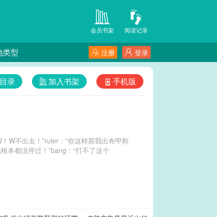
会员书架
阅读记录
他类型
注册
登录
目录
加入书架
手机版
W！W不出去！”ruler：“你这样那我出布甲鞋
本都没停过！”bang：“打不了这个