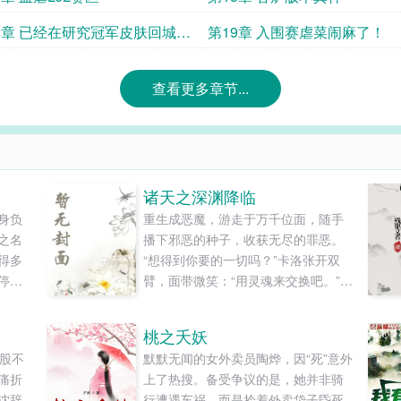
8章 已经在研究冠军皮肤回城动
第19章 入围赛虐菜闹麻了！
查看更多章节...
诸天之深渊降临
身负
重生成恶魔，游走于万千位面，随手
之名
播下邪恶的种子，收获无尽的罪恶。
得多
“想得到你要的一切吗？”卡洛张开双
停
臂，面带微笑：“用灵魂来交换吧。”
墨发
————这是一只小恶魔穿梭各个位
海，
面，诱人堕落，努力长成深渊主宰的
桃之夭妖
灵秀
故事。书友群：6-1-2-2-1-0-4-7-7，
炒股不
默默无闻的女外卖员陶烨，因“死”意外
灯高
欢迎加入分享书籍《诸天之深渊降
痛折
上了热搜。备受争议的是，她并非骑
荡在
临》作者：点灯的瞎子...
沈辞
行遭遇车祸，而是拎着外卖袋子昏死