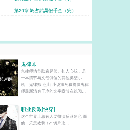
第20章 鸠占鹊巢假千金（完）
鬼律师
鬼律师情节跌宕起伏、扣人心弦，是
一本情节与文笔俱佳的其他类型小
说，鬼律师-燕山-小说旗免费提供鬼律
师最新清爽干净的文字章节在线阅读
和TXT下载。...
职业反派[快穿]
这个世界上总有人要扮演反派角色 而
他，乐意效劳 1v1切片攻...