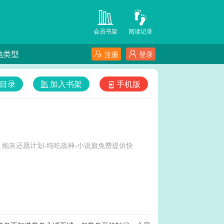
会员书架
阅读记录
他类型
注册
登录
目录
加入书架
手机版
炮灰还愿计划-纯吃战神-小说旗免费提供快