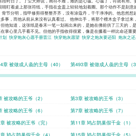
有段时日了。了尘大师说，画符不难，难的是心诚。心诚了，符就有用。
眼睛盯着桌上那张符纸，手指在盒盖上轻轻地划着圈。那个动作不是刻意
，骨节分明，指甲修剪得整整齐齐，没有涂蔻丹，干干净净的。他忽然想
多事，而他从前从来没有认真看过。 他伸出手，将那个檀木盒子拿过来
但他知道，这张纸是春禾一笔一划画出来的，是她在佛前供了三天的，是
在掌心里几乎看不见。但他的手指收得很紧，像是在攥着一样比命还重要
计划
快穿炮灰心愿手册晋江
快穿炮灰愿望
快穿之炮灰要还阳
炮灰之
94章 被做成人彘的主母（40）
第493章 被做成人彘的主母（3
章 被攻略的王爷（2）
第3章 被攻略的王爷（3）
章 被攻略的王爷（6）
第7章 被攻略的王爷（7）
0章 被攻略的王爷（完）
第11章 鸠占鹊巢假千金（1）
4章 鸠占鹊巢假千金（4）
第15章 鸠占鹊巢假千金（5）