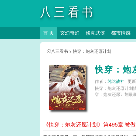
八三看书
首 页
玄幻奇幻
修真武侠
都市情感
八三看书
>
快穿：炮灰还愿计划
快穿：炮
作者：
纯吃战神
更新时
快穿：炮灰还愿计划
穿：炮灰还愿计划最新
《快穿：炮灰还愿计划》第495章 被