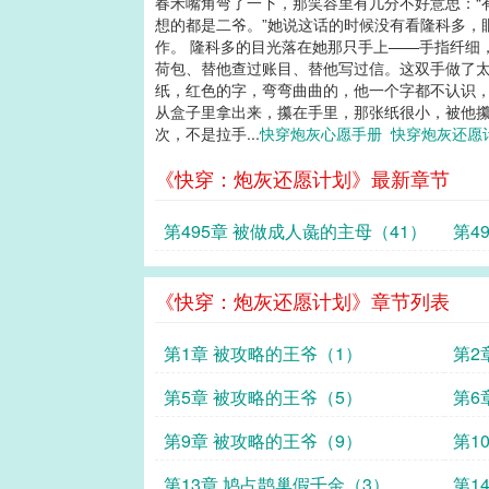
春禾嘴角弯了一下，那笑容里有几分不好意思：“
想的都是二爷。”她说这话的时候没有看隆科多，
作。 隆科多的目光落在她那只手上——手指纤细
荷包、替他查过账目、替他写过信。这双手做了太
纸，红色的字，弯弯曲曲的，他一个字都不认识，
从盒子里拿出来，攥在手里，那张纸很小，被他攥
次，不是拉手...
快穿炮灰心愿手册
快穿炮灰还愿
《快穿：炮灰还愿计划》最新章节
第495章 被做成人彘的主母（41）
第4
《快穿：炮灰还愿计划》章节列表
第1章 被攻略的王爷（1）
第2
第5章 被攻略的王爷（5）
第6
第9章 被攻略的王爷（9）
第1
第13章 鸠占鹊巢假千金（3）
第1