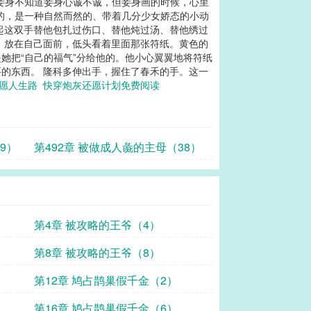
妾身不知道妾身心诚不诚，但妾身画的时候，心里
的，是一种自然而然的、带着几分少女娇态的小动
起这双手替他包扎过伤口、替他炖过汤、替他绣过
，放在自己面前，低头看着里面那张符纸。黄色的
她把“自己的福气”分给他的。他小心翼翼地将符纸
的东西。 隆科多伸出手，握住了春禾的手。这一
还愿人生路
快穿炮灰还愿计划免费阅读
9）
第492章 被做成人彘的主母（38）
第4章 被攻略的王爷（4）
第8章 被攻略的王爷（8）
第12章 鸠占鹊巢假千金（2）
第16章 鸠占鹊巢假千金（6）