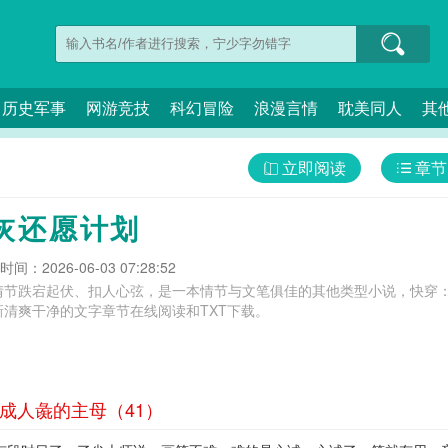
历史军事
网游竞技
科幻冒险
浪漫言情
耽美同人
其
立即阅读
章节
灰还愿计划
间：2026-06-03 07:28:52
情节跌宕起伏、扣人心弦，是一本情节与文笔俱佳的其他类型小说，快穿：
清爽干净的文字章节在线阅读和TXT下载。
做成人彘的主母（41）