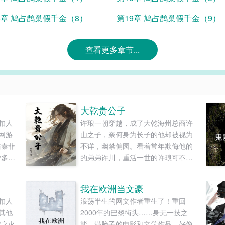
8章 鸠占鹊巢假千金（8）
第19章 鸠占鹊巢假千金（9）
查看更多章节...
大乾贵公子
扣人
许琅一朝穿越，成了大乾海州总商许
网游
山之子，奈何身为长子的他却被视为
浩秦菲
不详，幽禁偏园。看着常年欺侮他的
样多最
的弟弟许川，重活一世的许琅可不想
和
就这么憋屈地过完一辈子，既然如
此，那别怪哥哥无情。钱财、女人、
我在欧洲当文豪
仕途...你所享受的一切，以后都由我
扣人
浪荡半生的网文作者重生了！重回
来享受！表面上他是许府二公子，大
其他
2000年的巴黎街头……身无一技之
乾皇朝有史以来最年轻的冠军侯。但
之火-
能，满脑子的电影和文学作品，好像