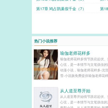
第17章 鸠占鹊巢假千金（7）
第1
热门小说推荐
瑜伽老师花样多
瑜伽老师花样多情节跌宕起伏、
心弦，是一本情节与文笔俱佳的
动漫小说，瑜伽老师花样多-沈
雪-小说旗免费提供瑜伽老师花
新清爽干净的文字章节在线阅读
TXT下载。...
从人道至尊开始
从人道至尊开始情节跌宕起伏、
心弦，是一本情节与文笔俱佳的
类型小说，从人道至尊开始-骷髅