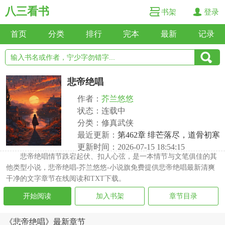
八三看书
书架
登录
首页
分类
排行
完本
最新
记录
悲帝绝唱
作者：
芥兰悠悠
状态：连载中
分类：修真武侠
最近更新：
第462章 绯芒落尽，道骨初寒
更新时间：2026-07-15 18:54:15
悲帝绝唱情节跌宕起伏、扣人心弦，是一本情节与文笔俱佳的其
他类型小说，悲帝绝唱-芥兰悠悠-小说旗免费提供悲帝绝唱最新清爽
干净的文字章节在线阅读和TXT下载。
开始阅读
加入书架
章节目录
《悲帝绝唱》最新章节