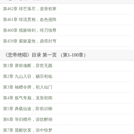
第462章 绯芒落尽，道骨初寒
第461章 绯流贯相，血色侵阵
第460章 残躯铸剑，绯刃蚀尊
第459章 紫躯凝煞，鼎塔封穹
《悲帝绝唱》目录 第一页 （第1-100章）
第1章 屏前魂断，异世无颜
第2章 九山入目，赐宗初临
第3章 袖赠令牌，初入仙门
第4章 炼气夸巅，龙形初闻
第5章 典载仙途，阶前识柳
第6章 等归赠丹，误饮醉倒
第7章 晨醒饮茗，浴中惊梦