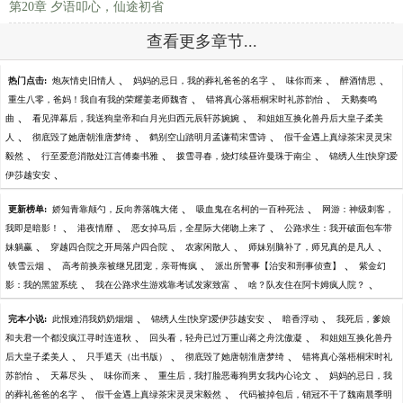
第20章 夕语叩心，仙途初省
查看更多章节...
、
、
、
、
热门点击:
炮灰情史旧情人
妈妈的忌日，我的葬礼爸爸的名字
味你而来
醉酒情思
、
、
重生八零，爸妈！我自有我的荣耀姜老师魏杳
错将真心落梧桐宋时礼苏韵怡
天鹅奏鸣
、
、
曲
看见弹幕后，我送狗皇帝和白月光归西元辰轩苏婉婉
和姐姐互换化兽丹后大皇子柔美
、
、
、
人
彻底毁了她唐朝淮唐梦绮
鹤别空山踏明月孟谦荀宋雪诗
假千金遇上真绿茶宋灵灵宋
、
、
、
毅然
行至爱意消散处江言傅秦书雅
拨雪寻春，烧灯续昼许曼珠于南尘
锦绣人生[快穿]爱
、
伊莎越安安
、
、
更新榜单:
娇知青靠颠勺，反向养落魄大佬
吸血鬼在名柯的一百种死法
网游：神级刺客，
、
、
、
我即是暗影！
港夜情靡
恶女掉马后，全星际大佬吻上来了
公路求生：我开破面包车带
、
、
、
、
妹躺赢
穿越四合院之开局落户四合院
农家闲散人
师妹别脑补了，师兄真的是凡人
、
、
、
铁雪云烟
高考前换亲被继兄团宠，亲哥悔疯
派出所警事【治安和刑事侦查】
紫金幻
、
、
、
影：我的黑篮系统
我在公路求生游戏靠考试发家致富
啥？队友住在阿卡姆疯人院？
、
、
、
完本小说:
此恨难消我奶奶烟烟
锦绣人生[快穿]爱伊莎越安安
暗香浮动
我死后，爹娘
、
、
和夫君一个都没疯江寻时连道秋
回头看，轻舟已过万重山蒋之舟沈傲凝
和姐姐互换化兽丹
、
、
、
后大皇子柔美人
只手遮天（出书版）
彻底毁了她唐朝淮唐梦绮
错将真心落梧桐宋时礼
、
、
、
、
苏韵怡
天幕尽头
味你而来
重生后，我打脸恶毒狗男女我内心论文
妈妈的忌日，我
、
、
的葬礼爸爸的名字
假千金遇上真绿茶宋灵灵宋毅然
代码被掉包后，销冠不干了魏南晨季明