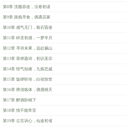
第8章 洗髓容改，法卷初读
第9章 路痴寻食，偶遇店家
第10章 感气无门，裂石昏迷
第11章 碎灵初感，一梦半月
第12章 寻诗未果，远赴赐山
第13章 茶肆题诗，初识圣宗
第14章 悟气知难，九炼悲戚
第15章 饭肆听传，白祖惊世
第16章 辨清炼体，偶遇桃夭
第17章 醉酒卧桃下
第18章 情不能常至
第19章 尘言诉心，仙途初省