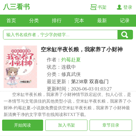
八三看书
书架
登录
首页
分类
排行
完本
最新
记录
空米缸半夜长粮，我家养了小财神
作者：
灼莓赴夏
状态：连载中
分类：修真武侠
最近更新：
第238章 双喜临门
更新时间：2026-06-03 01:03:27
空米缸半夜长粮，我家养了小财神情节跌宕起伏、扣人心弦，是
一本情节与文笔俱佳的其他类型小说，空米缸半夜长粮，我家养了小
财神-灼莓赴夏-小说旗免费提供空米缸半夜长粮，我家养了小财神最
新清爽干净的文字章节在线阅读和TXT下载。
开始阅读
加入书架
章节目录