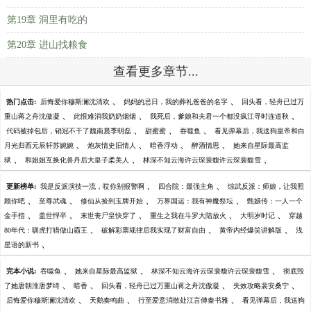
第19章 洞里有吃的
第20章 进山找粮食
查看更多章节...
、
、
热门点击:
后悔爱你穆斯澜沈清欢
妈妈的忌日，我的葬礼爸爸的名字
回头看，轻舟已过万
、
、
、
重山蒋之舟沈傲凝
此恨难消我奶奶烟烟
我死后，爹娘和夫君一个都没疯江寻时连道秋
、
、
、
代码被掉包后，销冠不干了魏南晨季明磊
甜蜜蜜
吞噬鱼
看见弹幕后，我送狗皇帝和白
、
、
、
、
月光归西元辰轩苏婉婉
炮灰情史旧情人
暗香浮动
醉酒情思
她来自星际最高监
、
、
、
狱
和姐姐互换化兽丹后大皇子柔美人
林深不知云海许云琛裴馥许云琛裴馥雪
、
、
更新榜单:
我是反派演技一流，哎你别报警啊
四合院：最强主角
综武反派：师娘，让我照
、
、
、
、
顾你吧
至尊武魂
修仙从捡到玉牌开始
万界国运：我有神魔祭坛
甄嬛传：一人一个
、
、
、
、
、
金手指
盖世悍卒
末世丧尸皇快穿了
重生之我在斗罗大陆放火
大明岁时记
穿越
、
、
、
80年代：驯虎打猎做山霸王
破解彩票规律后我实现了财富自由
黄帝内经爆笑讲解版
浅
、
星语的新书
、
、
、
完本小说:
吞噬鱼
她来自星际最高监狱
林深不知云海许云琛裴馥许云琛裴馥雪
彻底毁
、
、
、
、
了她唐朝淮唐梦绮
暗香
回头看，轻舟已过万重山蒋之舟沈傲凝
失效攻略裴安桑宁
、
、
、
后悔爱你穆斯澜沈清欢
天鹅奏鸣曲
行至爱意消散处江言傅秦书雅
看见弹幕后，我送狗