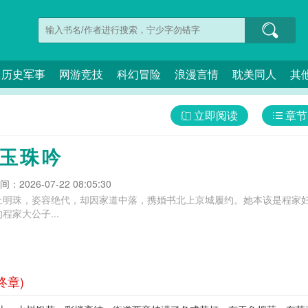
历史军事
网游竞技
科幻冒险
浪漫言情
耽美同人
其
立即阅读
章节
·玉珠吟
：2026-07-22 08:05:30
上明珠，姿容绝代，却因家道中落，携婚书北上京城履约。她本该是程家
家大公子...
终章)