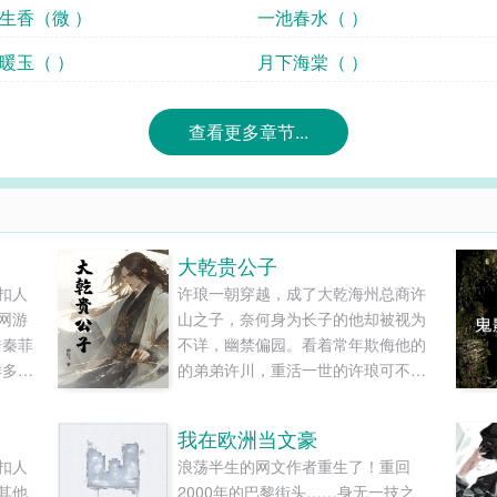
活色生香（微 ）
一池春水（ ）
温香暖玉（ ）
月下海棠（ ）
查看更多章节...
大乾贵公子
扣人
许琅一朝穿越，成了大乾海州总商许
网游
山之子，奈何身为长子的他却被视为
浩秦菲
不详，幽禁偏园。看着常年欺侮他的
样多最
的弟弟许川，重活一世的许琅可不想
和
就这么憋屈地过完一辈子，既然如
此，那别怪哥哥无情。钱财、女人、
我在欧洲当文豪
仕途...你所享受的一切，以后都由我
扣人
浪荡半生的网文作者重生了！重回
来享受！表面上他是许府二公子，大
其他
2000年的巴黎街头……身无一技之