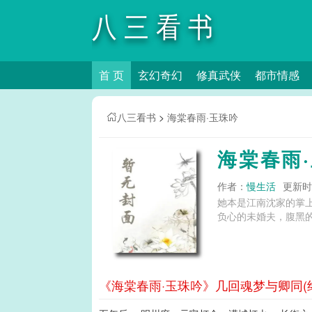
八三看书
首 页
玄幻奇幻
修真武侠
都市情感
八三看书
>
海棠春雨·玉珠吟
海棠春雨
作者：
慢生活
更新时间
她本是江南沈家的掌
负心的未婚夫，腹黑的程
《海棠春雨·玉珠吟》几回魂梦与卿同(