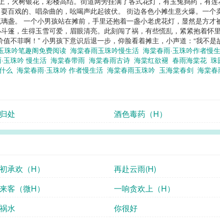
之上，火树银花，彩楼高结。街道两旁挂满了各式花灯，有玉兔捣药，有
耍百戏的、唱杂曲的，吆喝声此起彼伏。 街边各色小摊生意火爆。一个卖
璃盏。 一个小男孩站在摊前，手里还抱着一盏小老虎花灯，显然是方才
斗篷，生得玉雪可爱，眉眼清亮。此刻闯了祸，有些慌乱，紧紧抱着怀里
值不菲啊！” 小男孩下意识后退一步，仰脸看着摊主，小声道：“我不是故
玉珠吟笔趣阁免费阅读
海棠春雨玉珠吟慢生活
海棠春雨·玉珠吟作者慢
·玉珠吟 慢生活
海棠春带雨
海棠春雨古诗
海棠红欲褪
春雨海棠花
珠
听什么
海棠春雨·玉珠吟 作者慢生活
海棠春雨玉珠吟
玉海棠春剑
海棠春
归处
酒色毒药（H）
初承欢（H）
再赴云雨(H)
来客（微H）
一响贪欢上（H）
祸水
你很好