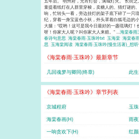
五年后。 明州府，元宵灯会，满城灯火。 长街
童提着纸灯在人群里穿梭，卖糖人的、猜灯谜的、
响，忙转头一看，旁边挂灯的架子底下碎了一只琉
纪，穿着一身宝蓝色小袄，外头罩着白狐毛边的小
大腿：“哎哟！这可是我今日最好的一盏琉璃灯！价
呀！你家大人呢？叫你家大人来赔。” ...
海棠春雨
春诗句意思
海棠春雨·玉珠吟txt
玉海棠
海棠春雨
思
玉海棠阅读
海棠春雨·玉珠吟(慢生活著)_想
《海棠春雨·玉珠吟》最新章节
几回魂梦与卿同(终章)
此生
《海棠春雨·玉珠吟》章节列表
京城程府
玉珠
海棠春画(H)
雨夜
一响贪欢下(H)
红颜