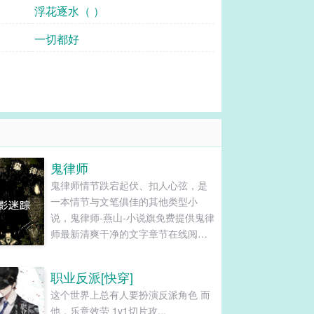
浮花逐水（ ）
一切都好
鬼律师
鬼律师情节跌宕起伏、扣人心弦，是
一本情节与文笔俱佳的其他类型小
说，鬼律师-燕山-小说旗免费提供鬼律
师最新清爽干净的文字章节在线阅读
和TXT下载。...
职业反派[快穿]
这个世界上总有人要扮演反派角色 而
他，乐意效劳 1v1切片攻...