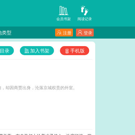
会员书架
阅读记录
他类型
注册
登录
目录
加入书架
手机版
妇，却因商贾出身，沦落京城权贵的外室。