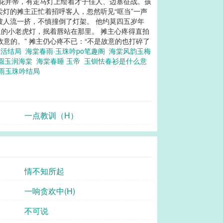
莲花并蒂，有走马灯上绘着才子佳人、边塞征战。孩
灯的摊主正忙着招呼客人，忽然听见“哐当”一声
被人流一挤，不慎撞倒了灯架。 他约莫四五岁年
的小老虎灯，抿着唇站在那里。 摊主心疼得直拍
意的。” 摊主仍心疼不已：“不是故意的也打碎了
生活结局
海棠春雨·玉珠吟po笔趣阁
海棠风韵玉梅
圆玉润海棠
海棠春睡 玉帝
玉钏怯春衫是什么意
雨玉珠吟结局
一点教训（H）
情不知所起
一响贪欢中(H)
不可说