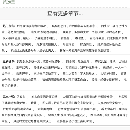
第20章
查看更多章节...
、
、
热门点击:
后悔爱你穆斯澜沈清欢
妈妈的忌日，我的葬礼爸爸的名字
回头看，轻舟已过万
、
、
、
重山蒋之舟沈傲凝
此恨难消我奶奶烟烟
我死后，爹娘和夫君一个都没疯江寻时连道秋
、
、
、
代码被掉包后，销冠不干了魏南晨季明磊
甜蜜蜜
吞噬鱼
看见弹幕后，我送狗皇帝和白
、
、
、
、
月光归西元辰轩苏婉婉
炮灰情史旧情人
暗香浮动
醉酒情思
她来自星际最高监
、
、
、
狱
和姐姐互换化兽丹后大皇子柔美人
林深不知云海许云琛裴馥许云琛裴馥雪
、
、
更新榜单:
我是反派演技一流，哎你别报警啊
四合院：最强主角
综武反派：师娘，让我照
、
、
、
、
顾你吧
至尊武魂
修仙从捡到玉牌开始
万界国运：我有神魔祭坛
甄嬛传：一人一个
、
、
、
、
、
金手指
盖世悍卒
末世丧尸皇快穿了
重生之我在斗罗大陆放火
大明岁时记
穿越
、
、
、
80年代：驯虎打猎做山霸王
破解彩票规律后我实现了财富自由
黄帝内经爆笑讲解版
浅
、
星语的新书
、
、
、
完本小说:
吞噬鱼
她来自星际最高监狱
林深不知云海许云琛裴馥许云琛裴馥雪
彻底毁
、
、
、
、
了她唐朝淮唐梦绮
暗香
回头看，轻舟已过万重山蒋之舟沈傲凝
失效攻略裴安桑宁
、
、
、
后悔爱你穆斯澜沈清欢
天鹅奏鸣曲
行至爱意消散处江言傅秦书雅
看见弹幕后，我送狗
、
、
皇帝和白月光归西元辰轩苏婉婉
锦绣人生[快穿]爱伊莎越安安
拨雪寻春，烧灯续昼许曼珠于
、
、
、
南尘
风起时爱意散尽林青风顾汐云
江晏礼安然小说江晏礼时候