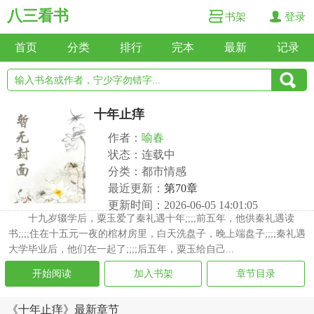
八三看书
书架
登录
首页
分类
排行
完本
最新
记录
十年止痒
作者：
喻春
状态：连载中
分类：都市情感
最近更新：
第70章
更新时间：2026-06-05 14:01:05
十九岁辍学后，粟玉爱了秦礼遇十年;;;;前五年，他供秦礼遇读
书;;;;住在十五元一夜的棺材房里，白天洗盘子，晚上端盘子;;;;秦礼遇
大学毕业后，他们在一起了;;;;后五年，粟玉给自己...
开始阅读
加入书架
章节目录
《十年止痒》最新章节