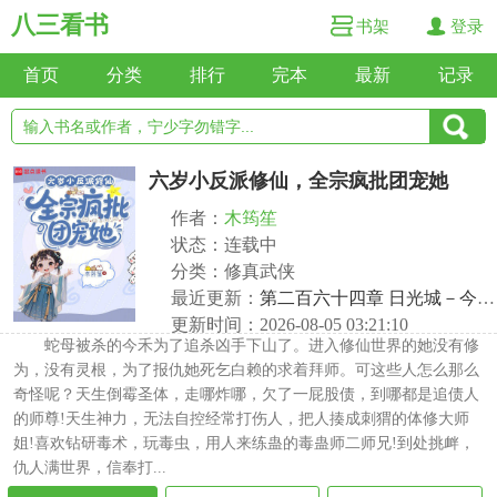
八三看书
书架
登录
首页
分类
排行
完本
最新
记录
六岁小反派修仙，全宗疯批团宠她
作者：
木筠笙
状态：连载中
分类：修真武侠
最近更新：
第二百六十四章 日光城－今禾归来
更新时间：2026-08-05 03:21:10
蛇母被杀的今禾为了追杀凶手下山了。进入修仙世界的她没有修
为，没有灵根，为了报仇她死乞白赖的求着拜师。可这些人怎么那么
奇怪呢？天生倒霉圣体，走哪炸哪，欠了一屁股债，到哪都是追债人
的师尊!天生神力，无法自控经常打伤人，把人揍成刺猬的体修大师
姐!喜欢钻研毒术，玩毒虫，用人来练蛊的毒蛊师二师兄!到处挑衅，
仇人满世界，信奉打...