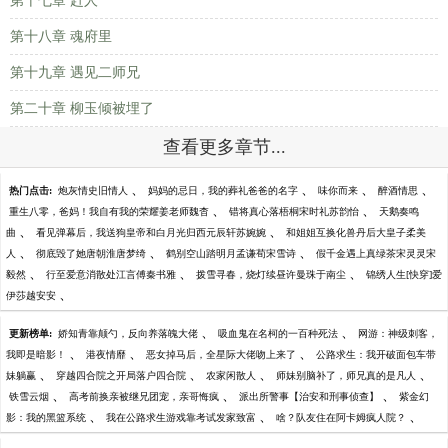
第十七章 赶人
第十八章 魂府里
第十九章 遇见二师兄
第二十章 柳玉倾被埋了
查看更多章节...
、
、
、
、
热门点击:
炮灰情史旧情人
妈妈的忌日，我的葬礼爸爸的名字
味你而来
醉酒情思
、
、
重生八零，爸妈！我自有我的荣耀姜老师魏杳
错将真心落梧桐宋时礼苏韵怡
天鹅奏鸣
、
、
曲
看见弹幕后，我送狗皇帝和白月光归西元辰轩苏婉婉
和姐姐互换化兽丹后大皇子柔美
、
、
、
人
彻底毁了她唐朝淮唐梦绮
鹤别空山踏明月孟谦荀宋雪诗
假千金遇上真绿茶宋灵灵宋
、
、
、
毅然
行至爱意消散处江言傅秦书雅
拨雪寻春，烧灯续昼许曼珠于南尘
锦绣人生[快穿]爱
、
伊莎越安安
、
、
更新榜单:
娇知青靠颠勺，反向养落魄大佬
吸血鬼在名柯的一百种死法
网游：神级刺客，
、
、
、
我即是暗影！
港夜情靡
恶女掉马后，全星际大佬吻上来了
公路求生：我开破面包车带
、
、
、
、
妹躺赢
穿越四合院之开局落户四合院
农家闲散人
师妹别脑补了，师兄真的是凡人
、
、
、
铁雪云烟
高考前换亲被继兄团宠，亲哥悔疯
派出所警事【治安和刑事侦查】
紫金幻
、
、
、
影：我的黑篮系统
我在公路求生游戏靠考试发家致富
啥？队友住在阿卡姆疯人院？