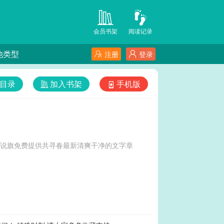
会员书架
阅读记录
他类型
注册
登录
目录
加入书架
手机版
小说旗免费提供共寻春最新清爽干净的文字章