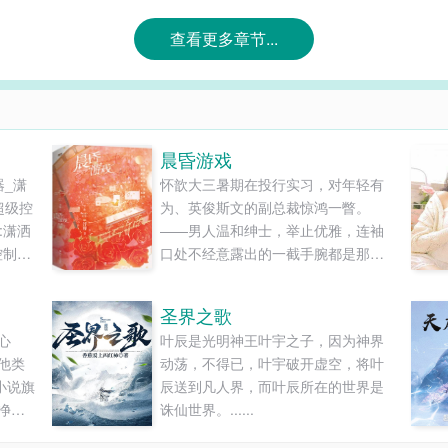
查看更多章节...
晨昏游戏
器_潇
怀歆大三暑期在投行实习，对年轻有
超级控
为、英俊斯文的副总裁惊鸿一瞥。
:潇洒
——男人温和绅士，举止优雅，连袖
念控制器
口处不经意露出的一截手腕都是那么
器!中
性感迷人。 足够危险。但她兴趣被勾
最大
起，颇为上心。同时也意识到这段工
圣界之歌
全本
作关系对自己的掣肘。 某天怀歆浓妆
心
叶辰是光明神王叶宇之子，因为神界
普遍存
艳抹去酒吧蹦迪，却不期然遇见郁
他类
动荡，不得已，叶宇破开虚空，将叶
想象
承。 男人在她身边落座，昏昧光线
小说旗
辰送到凡人界，而叶辰所在的世界是
少，
下，英挺眉眼更显深邃风流。 仗着他
净的
诛仙世界。......
得天
没认出自己，怀歆伪装了一个假身
.
份，靠近他耳畔软声笑：“你好，可以