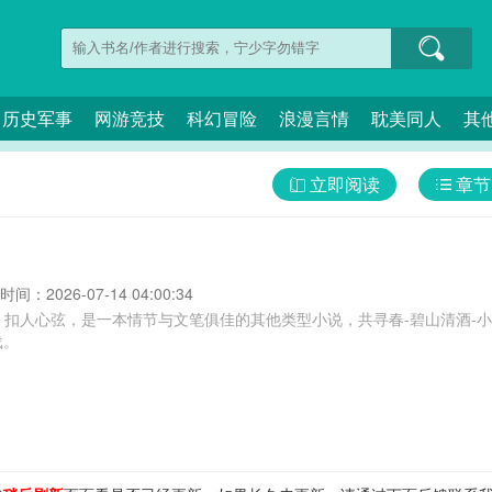
历史军事
网游竞技
科幻冒险
浪漫言情
耽美同人
其
立即阅读
章节
间：2026-07-14 04:00:34
、扣人心弦，是一本情节与文笔俱佳的其他类型小说，共寻春-碧山清酒-
载。