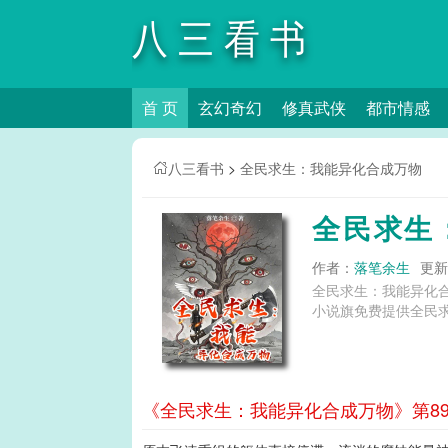
八三看书
首 页
玄幻奇幻
修真武侠
都市情感
八三看书
>
全民求生：我能异化合成万物
全民求生
作者：
落笔余生
更新时
全民求生：我能异化
小说旗免费提供全民
《全民求生：我能异化合成万物》第89