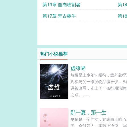
表
第13章 血肉收割者
第1
第17章 荒古夔牛
第1
血精
热门小说推荐
虚维界
垃圾星上少年沈维衍，意外获得
现实与另一维度物品织辰仪，从
运被改写，走上了一条征服浩瀚
之路。......
那一夏，那一生
夏晴是一个养女，她表面上乖巧
善、会讨好人，实际上冷漠、自