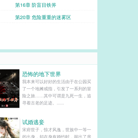
第16章 阶盲目铁斧
第20章 危险重重的迷雾区
恐怖的地下世界
我本来可以好好的生活由于在公园买
了一个地摊戒指，引发了一系列的冒
险之旅……其中可谓是九死一生，追
寻着古老的足迹。......
试婚逃妾
宋府世子，惊才风逸，世族中一等一
的出身，却在身有婚约时，闹出了房