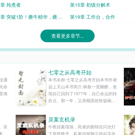
4章 炖煮者
第15章 初级分解术
8章 突破1阶！夔牛精华，夔牛
第19章 工作台，合作
查看更多章节...
七零之从高考开始
连通
本书名称:七零之从高考开始本书作者:
此命
远上天山本书简介:林叙一觉睡醒，发
星海
现自己回到了1977年，自己命运的转
折点。那一年，父亲顾国前铁饭碗的
工作被后妈的儿子顾征顶替，外公替
自己讨回公道，却被后妈骂到生病，
灵案玄机录
离开人世，外公离开后，外婆也离开
、良
午夜凶案现场，死者的眼睛在闪光灯
了，林叙失去了最关心自己的亲人。
私、
下突然睁开。私家侦探顾尘捻起染血