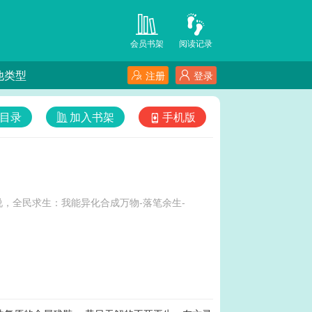
会员书架
阅读记录
他类型
注册
登录
目录
加入书架
手机版
，全民求生：我能异化合成万物-落笔余生-