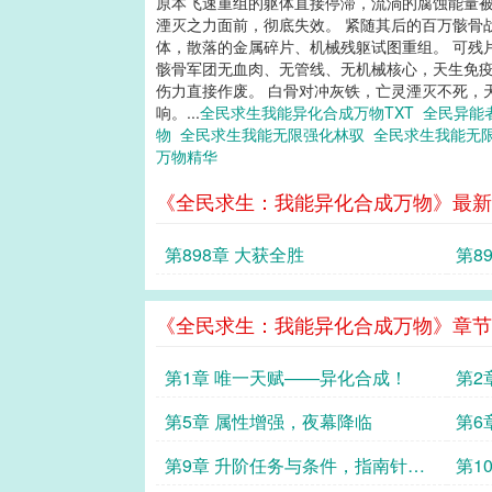
原本飞速重组的躯体直接停滞，流淌的腐蚀能量被
湮灭之力面前，彻底失效。 紧随其后的百万骸骨
体，散落的金属碎片、机械残躯试图重组。 可残
骸骨军团无血肉、无管线、无机械核心，天生免疫
伤力直接作废。 白骨对冲灰铁，亡灵湮灭不死，
响。...
全民求生我能异化合成万物TXT
全民异能
物
全民求生我能无限强化林驭
全民求生我能无
万物精华
《全民求生：我能异化合成万物》最新
第898章 大获全胜
第8
《全民求生：我能异化合成万物》章节
第1章 唯一天赋——异化合成！
第2
第5章 属性增强，夜幕降临
第6
第9章 升阶任务与条件，指南针手
第1