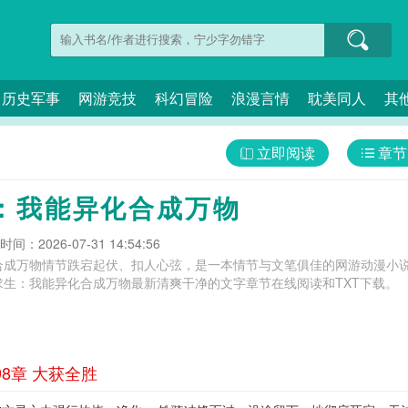
历史军事
网游竞技
科幻冒险
浪漫言情
耽美同人
其
立即阅读
章节
：我能异化合成万物
间：2026-07-31 14:54:56
合成万物情节跌宕起伏、扣人心弦，是一本情节与文笔俱佳的网游动漫小说
求生：我能异化合成万物最新清爽干净的文字章节在线阅读和TXT下载。
8章 大获全胜