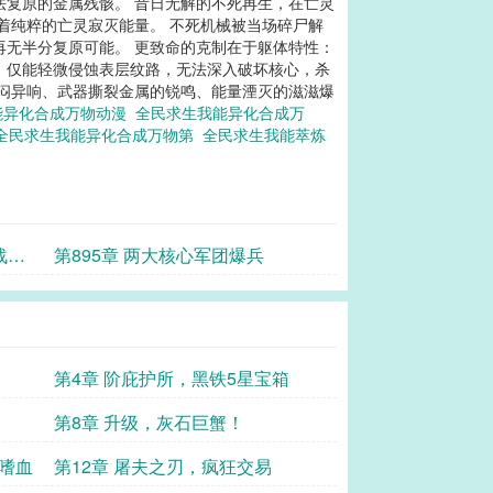
法复原的金属残骸。 昔日无解的不死再生，在亡灵
着纯粹的亡灵寂灭能量。 不死机械被当场碎尸解
再无半分复原可能。 更致命的克制在于躯体特性：
，仅能轻微侵蚀表层纹路，无法深入破坏核心，杀
沉闷异响、武器撕裂金属的锐鸣、能量湮灭的滋滋爆
能异化合成万物动漫
全民求生我能异化合成万
全民求生我能异化合成万物第
全民求生我能萃炼
战体
第895章 两大核心军团爆兵
第4章 阶庇护所，黑铁5星宝箱
第8章 升级，灰石巨蟹！
能嗜血
第12章 屠夫之刃，疯狂交易