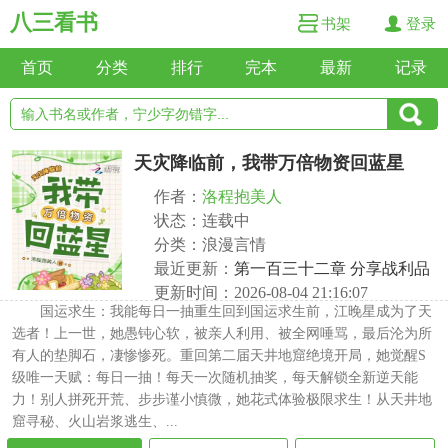
八三看书
书架
登录
首页
分类
排行
完本
最新
记录
天灾降临前，我带万倍物资回蓝星
作者：
洛程抱美人
状态：连载中
分类：浪漫言情
最近更新：
第一百三十二章 分享战利品
更新时间：2026-08-04 21:16:07
国运求生：我能每日一抽重生回到国运求生前，江晚星成为了天
选者！上一世，她愚钝心软，被亲人利用、被全网唾骂，最后沦为所
有人的垫脚石，凄惨惨死。重回第二届天井地窟绝境开局，她觉醒S
级唯一天赋：每日一抽！每天一次随机抽奖，每天解锁全新逆天能
力！别人拼死开荒、步步谨小慎微，她花式体验极限求生！从天井地
窟寻秘、火山岩浆逃生、...