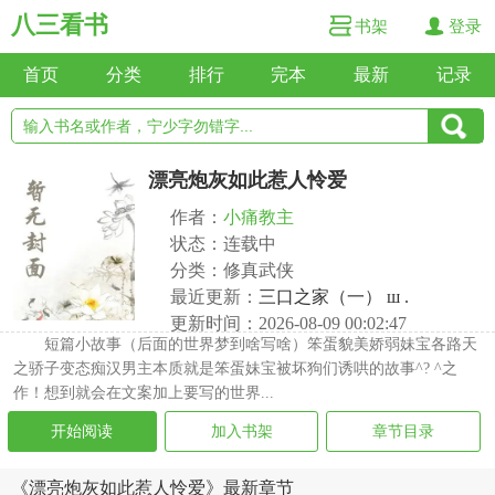
八三看书
书架
登录
首页
分类
排行
完本
最新
记录
漂亮炮灰如此惹人怜爱
作者：
小痛教主
状态：连载中
分类：修真武侠
最近更新：
三口之家（一） ш .
更新时间：2026-08-09 00:02:47
短篇小故事（后面的世界梦到啥写啥）笨蛋貌美娇弱妹宝各路天
之骄子变态痴汉男主本质就是笨蛋妹宝被坏狗们诱哄的故事^? ^之
作！想到就会在文案加上要写的世界...
开始阅读
加入书架
章节目录
《漂亮炮灰如此惹人怜爱》最新章节