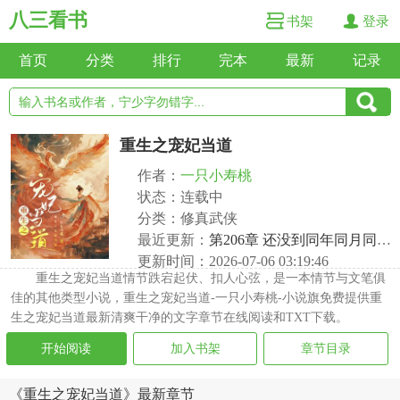
八三看书
书架
登录
首页
分类
排行
完本
最新
记录
重生之宠妃当道
作者：
一只小寿桃
状态：连载中
分类：修真武侠
最近更新：
第206章 还没到同年同月同日死的情分
更新时间：2026-07-06 03:19:46
重生之宠妃当道情节跌宕起伏、扣人心弦，是一本情节与文笔俱
佳的其他类型小说，重生之宠妃当道-一只小寿桃-小说旗免费提供重
生之宠妃当道最新清爽干净的文字章节在线阅读和TXT下载。
开始阅读
加入书架
章节目录
《重生之宠妃当道》最新章节