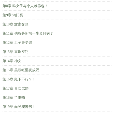
第8章 唯女子与小人难养也！
第9章 鸿门宴
第10章 鸳鸯交颈
第11章 他就是闲散一生又何妨？
第12章 卫子夫受罚
第13章 喜蛛应巧
第14章 神女
第15章 芙蓉帐里夜成双
第16章 殿下不行？！
第17章 贵女试婚
第18章 了事帕
第19章 面见窦漪房！