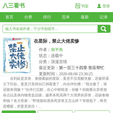
八三看书
书架
登录
首页
分类
排行
完本
最新
记录
在星际，禁止大佬卖惨
作者：
南半角
状态：连载中
分类：浪漫言情
最近更新：
第一百三十四章 答应帮忙
更新时间：2026-08-06 23:36:25
在到处是异兽、食物紧缺的星际，姜意不仅觉醒失败，还被辞退
欠下巨款。姜意只觉得自己倒霉透了，向伙伴吐槽：“我太惨了，谁
还能有我惨？”伙伴们沉默，在心中暗暗道：你惨？你能看出异兽致
命点以及体内物资盒品级，越界杀死高两个大境界的异兽，还缺食物
和钱？各大世家：“即使能轻易杀死异兽又怎么样？等级低下，终究
是蝼蚁，把姜意抓住！...