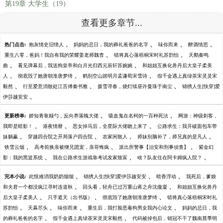
第19章 大学生（19）
查看更多章节...
、
、
、
、
热门点击:
炮灰情史旧情人
妈妈的忌日，我的葬礼爸爸的名字
味你而来
醉酒情思
、
、
重生八零，爸妈！我自有我的荣耀姜老师魏杳
错将真心落梧桐宋时礼苏韵怡
天鹅奏鸣
、
、
曲
看见弹幕后，我送狗皇帝和白月光归西元辰轩苏婉婉
和姐姐互换化兽丹后大皇子柔美
、
、
、
人
彻底毁了她唐朝淮唐梦绮
鹤别空山踏明月孟谦荀宋雪诗
假千金遇上真绿茶宋灵灵宋
、
、
、
毅然
行至爱意消散处江言傅秦书雅
拨雪寻春，烧灯续昼许曼珠于南尘
锦绣人生[快穿]爱
、
伊莎越安安
、
、
更新榜单:
娇知青靠颠勺，反向养落魄大佬
吸血鬼在名柯的一百种死法
网游：神级刺客，
、
、
、
我即是暗影！
港夜情靡
恶女掉马后，全星际大佬吻上来了
公路求生：我开破面包车带
、
、
、
、
妹躺赢
穿越四合院之开局落户四合院
农家闲散人
师妹别脑补了，师兄真的是凡人
、
、
、
铁雪云烟
高考前换亲被继兄团宠，亲哥悔疯
派出所警事【治安和刑事侦查】
紫金幻
、
、
、
影：我的黑篮系统
我在公路求生游戏靠考试发家致富
啥？队友住在阿卡姆疯人院？
、
、
、
完本小说:
此恨难消我奶奶烟烟
锦绣人生[快穿]爱伊莎越安安
暗香浮动
我死后，爹娘
、
、
和夫君一个都没疯江寻时连道秋
回头看，轻舟已过万重山蒋之舟沈傲凝
和姐姐互换化兽丹
、
、
、
后大皇子柔美人
只手遮天（出书版）
彻底毁了她唐朝淮唐梦绮
错将真心落梧桐宋时礼
、
、
、
、
苏韵怡
天幕尽头
味你而来
重生后，我打脸恶毒狗男女我内心论文
妈妈的忌日，我
、
、
的葬礼爸爸的名字
假千金遇上真绿茶宋灵灵宋毅然
代码被掉包后，销冠不干了魏南晨季明