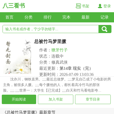
八三看书
书架
登录
首页
分类
排行
完本
最新
记录
总被竹马梦里撅
作者：
獠牙竹子
状态：连载中
分类：修真武侠
最近更新：
第14章 现实（完）
更新时间：2026-07-09 13:03:36
沈亦川，钢铁直男。;;;;最近总做梦。;;;;梦见自己成了小电影的男
主角，被很多人撅。;;;;每个撅他的人，都长着高冷竹马的那张
脸。;;;;.;;;;世界一：大学生【已完成】;;;;白天和竹马看电影夸...
开始阅读
加入书架
章节目录
《总被竹马梦里撅》最新章节