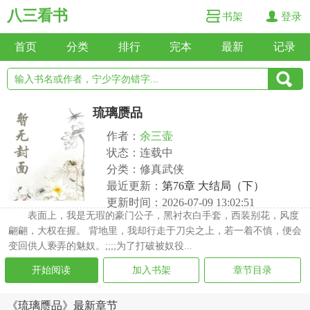
八三看书
书架
登录
首页
分类
排行
完本
最新
记录
琉璃赝品
作者：
余三壶
状态：连载中
分类：修真武侠
最近更新：
第76章 大结局（下）
更新时间：2026-07-09 13:02:51
表面上，我是无瑕的豪门公子，黑衬衣白手套，西装别花，风度
翩翩，大权在握。 背地里，我却行走于刀尖之上，若一着不慎，便会
变回供人亵弄的魅奴。;;;;为了打破被奴役...
开始阅读
加入书架
章节目录
《琉璃赝品》最新章节