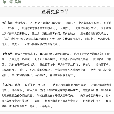
第19章 风流
查看更多章节...
、
、
、
热门点击:
醉酒情思
人生何处不青山姐姐顾明澈
强制占有！变态疯批又争又抢
只手遮
、
、
、
、
天（出书版）
风起时爱意散尽林青风顾汐云
无可救药
失效攻略裴安桑宁
假千金遇
、
、
、
上真绿茶宋灵灵宋毅然
重生后，我打脸恶毒狗男女我内心论文
后悔爱你穆斯澜沈清欢
、
、
【HL】重生黑化后，她逼总裁以死谢罪！ 作者：易小文林知意宋宛秋
甜蜜蜜
炮灰情史旧
、
、
、
情人
蛊真人
从前不待春风慢祝如星许云毅
、
、
更新榜单:
天赋不行拿命来拼
HP白眼给你顶级魔药天赋
综漫：为苦来兮苦献上美好的结
、
、
、
束
八零赶海：鱼虾成山，九个女儿吃香喝辣
我在修仙界中摆摊卖雪碧
被迫嫁给一个暗
、
、
、
、
卫
我从地球开始杀遍诸天
重生首富之子，开局拿下黑丝校花
解春衫
借功德不成，
、
、
、
王妃怒画符
重生76：开局狂摘五朵金花
宁荣荣魂穿凡人成韩立小妹
赵大：我的水浒我
、
、
、
的国
年代1959从病秧子开始的美好
春城江湖往事之赵三
、
、
、
完本小说:
迷恋
只手遮天（出书版）
从前不待春风慢祝如星许云毅
后悔爱你穆斯澜沈
、
、
、
清欢
暗香浮动
重生八零，爸妈！我自有我的荣耀姜老师魏杳
老婆拔我针管，让我给男
、
、
、
助理煮醒酒汤程心怡陆沉宴
和姐姐互换化兽丹后大皇子柔美人
失效攻略裴安桑宁
错将
、
、
、
、
真心落梧桐宋时礼苏韵怡
异间
鹤别空山踏明月孟谦荀宋雪诗
炮灰情史旧情人
拨雪
、
、
寻春，烧灯续昼许曼珠于南尘
天幕尽头