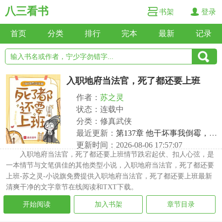
八三看书
书架
登录
首页
分类
排行
完本
最新
记录
入职地府当法官，死了都还要上班
作者：
苏之灵
状态：连载中
分类：修真武侠
最近更新：
第137章 他干坏事我倒霉，这公平吗？
更新时间：2026-08-06 17:57:07
入职地府当法官，死了都还要上班情节跌宕起伏、扣人心弦，是
一本情节与文笔俱佳的其他类型小说，入职地府当法官，死了都还要
上班-苏之灵-小说旗免费提供入职地府当法官，死了都还要上班最新
清爽干净的文字章节在线阅读和TXT下载。
开始阅读
加入书架
章节目录