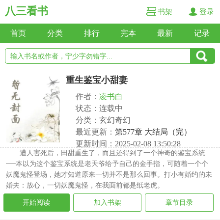
八三看书
书架
登录
首页
分类
排行
完本
最新
记录
重生鉴宝小甜妻
作者：
凌书白
状态：连载中
分类：玄幻奇幻
最近更新：
第577章 大结局（完）
更新时间：2025-02-08 13:50:28
遭人害死后，田甜重生了，而且还得到了一个神奇的鉴宝系统
──本以为这个鉴宝系统是老天爷给予自己的金手指，可随着一个个
妖魔鬼怪登场，她才知道原来一切并不是那么回事。打小有婚约的未
婚夫：放心，一切妖魔鬼怪，在我面前都是纸老虎。
开始阅读
加入书架
章节目录